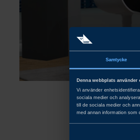
Samtycke
Denna webbplats använder 
Vi använder enhetsidentifierar
sociala medier och analysera 
till de sociala medier och a
I avsnitt 1 av 
med annan information som du 
och Tobias Glit