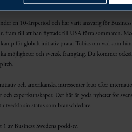
nder en 10-årsperiod och har varit ansvarig för Busine
r, fram till att han flyttade till USA förra sommaren. 
 kamp för globalt initiativ pratar Tobias om vad som hän
ska möjligheter och svensk framgång. Du kommer också f
pitch.
itiativ och amerikanska intressenter letar efter internati
er och expertkunskaper. Det här är goda nyheter för sven
tt utveckla sin status som branschledare.
t 1 av Business Swedens podd-tv.