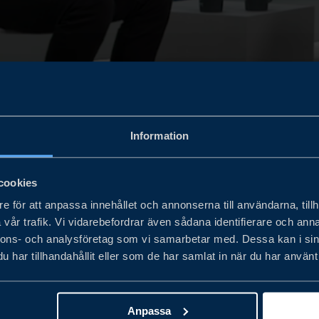
Information
cookies
e för att anpassa innehållet och annonserna till användarna, tillh
vår trafik. Vi vidarebefordrar även sådana identifierare och anna
nnons- och analysföretag som vi samarbetar med. Dessa kan i sin
Business Swedens podd-tv möts vår värd K
har tillhandahållit eller som de har samlat in när du har använt 
terstam för att prata om svenska möjlig
Anpassa