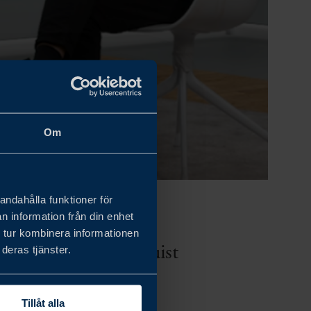
Om
andahålla funktioner för
n information från din enhet
 tur kombinera informationen
ristoffer Schjött-Quist
deras tjänster.
heter i USA.
Tillåt alla