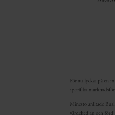
För att lyckas på en m
specifika marknadsföru
Minesto anlitade Busi
värdekedjan och fördj