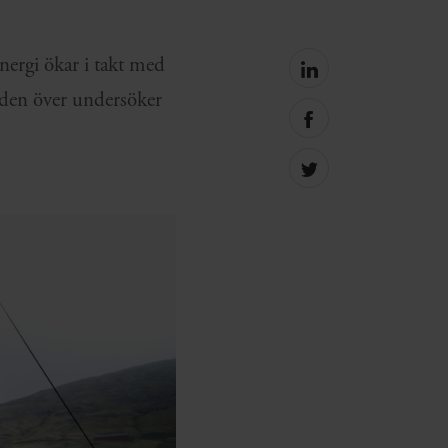
nergi ökar i takt med
Share
on
ärlden över undersöker
linkedin
Share
.
on
facebook
Share
on
Twitter