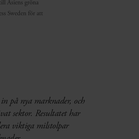
ill Asiens gröna
ss Sweden för att
ig in på nya marknader, och
at sektor. Resultatet har
lera viktiga milstolpar
knader.