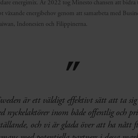
redare energimix. År 2022 tog Minesto chansen att bidra t
bt växande energibehov genom att samarbeta med Busine
 Taiwan, Indonesien och Filippinerna.
eden är ett väldigt effektivt sätt att ta s
 nyckelaktörer inom både offentlig och priv
ställande, och vi är glada över att ha nått f
mmans med potentiella partners i dessa mar