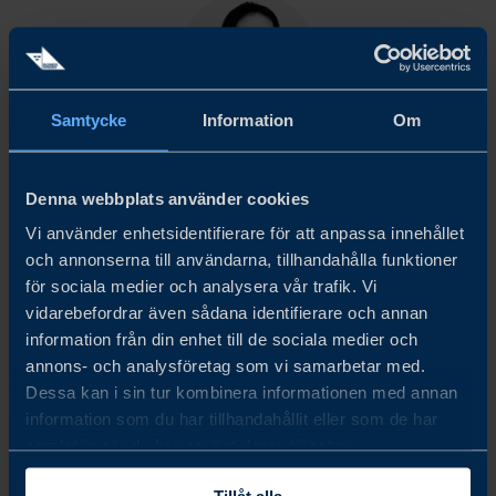
Samtycke
Information
Om
PETTY
SHI
Denna webbplats använder cookies
Vi använder enhetsidentifierare för att anpassa innehållet
Asia-Pacific
och annonserna till användarna, tillhandahålla funktioner
för sociala medier och analysera vår trafik. Vi
E-POST
vidarebefordrar även sådana identifierare och annan
information från din enhet till de sociala medier och
annons- och analysföretag som vi samarbetar med.
Dessa kan i sin tur kombinera informationen med annan
information som du har tillhandahållit eller som de har
samlat in när du har använt deras tjänster.
Tillåt alla