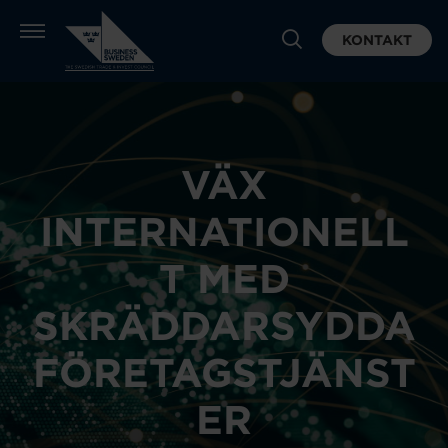
KONTAKT
VÄX
INTERNATIONELL
T MED
SKRÄDDARSYDDA
FÖRETAGSTJÄNST
ER