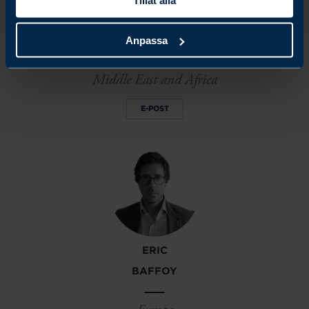
THERESA
Anpassa
MUYA
Middle East and Africa
E-POST
ERIC
BAFFOY