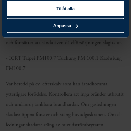
Lyssna i en krissituation alltid på lokala radion för att
Tillåt alla
hålla dig uppdaterad. Radiostationen har sändningar på
engelska och sänder i krislägen med jämna mellanrum
Anpassa
uppdaterad information. De har också egna generatorer
och fortsätter att sända även då elförsörjningen slagits ut.
- ICRT Taipei FM100,7 Taichung FM 100,1 Kaohsiung
FM100,7
Var beredd på ev. efterskalv som kan åstadkomma
ytterligare förödelse. Kontrollera att inga bränder utbrutit
och undanröj tänkbara brandhärdar. Om gasledningen
skadas: öppna fönster och stäng huvudgaskranen. Om el-
ledningar skadats: stäng av huvudströmbrytaren