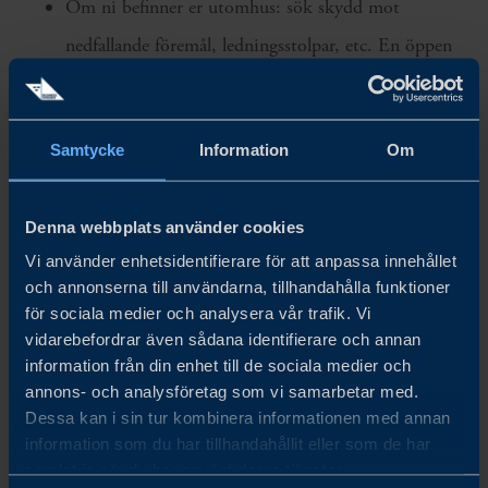
Om ni befinner er utomhus: sök skydd mot
nedfallande föremål, ledningsstolpar, etc. En öppen
plats kan rekommenderas
Om ni befinner er i en bil: stanna omedelbart vid
Samtycke
Information
Om
vägkanten och sitt kvar i bilen. Undvik att parkera
på eller under broar/viadukter.
Denna webbplats använder cookies
EFTER
Vi använder enhetsidentifierare för att anpassa innehållet
När jordbävningen är över är det i de flesta situationer
och annonserna till användarna, tillhandahålla funktioner
för sociala medier och analysera vår trafik. Vi
säkrast att tillsvidare stanna hemma med familjen.
vidarebefordrar även sådana identifierare och annan
Erfarenheten visar att man i krisläge oftast har det lugnast
information från din enhet till de sociala medier och
annons- och analysföretag som vi samarbetar med.
och säkrast i sitt hem och att mer drastiska åtgärder i
Dessa kan i sin tur kombinera informationen med annan
många fall inte behöver vidtas.
information som du har tillhandahållit eller som de har
samlat in när du har använt deras tjänster.