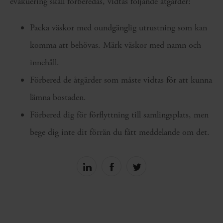
evakuering skall förberedas, vidtas följande åtgärder:
Packa väskor med oundgänglig utrustning som kan
komma att behövas. Märk väskor med namn och
innehåll.
Förbered de åtgärder som måste vidtas för att kunna
lämna bostaden.
Förbered dig för förflyttning till samlingsplats, men
bege dig inte dit förrän du fått meddelande om det.
Share
Share
Share
on
on
on
linkedin
facebook
Twitter