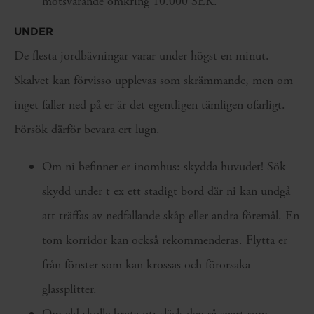
motsvarande omkring 10.000 SEK.
UNDER
De flesta jordbävningar varar under högst en minut.
Skalvet kan förvisso upplevas som skrämmande, men om
inget faller ned på er är det egentligen tämligen ofarligt.
Försök därför bevara ert lugn.
Om ni befinner er inomhus: skydda huvudet! Sök
skydd under t ex ett stadigt bord där ni kan undgå
att träffas av nedfallande skåp eller andra föremål. En
tom korridor kan också rekommenderas. Flytta er
från fönster som kan krossas och förorsaka
glassplitter.
Om eld skulle bryta ut: släck den så snart som