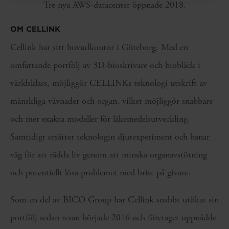
Tre nya AWS-datacenter öppnade 2018.
OM CELLINK
Cellink har sitt huvudkontor i Göteborg. Med en
omfattande portfölj av 3D-bioskrivare och biobläck i
världsklass, möjliggör CELLINKs teknologi utskrift av
mänskliga vävnader och organ, vilket möjliggör snabbare
och mer exakta modeller för läkemedelsutveckling.
Samtidigt ersätter teknologin djurexperiment och banar
väg för att rädda liv genom att minska organavstötning
och potentiellt lösa problemet med brist på givare.
Som en del av BICO Group har Cellink snabbt utökat sin
portfölj sedan resan började 2016 och företaget uppnådde