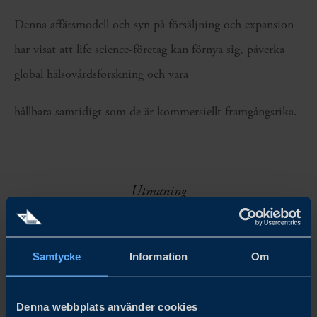
Denna affärsmodell och syn på försäljning och expansion
har visat att life science-företag kan förnya sig, påverka
global hälsovårdsforskning och vara
hållbara samtidigt som de är kommersiellt framgångsrika.
Utmaning
Identifiera tre lämpliga platser för byggandet av ny
Samtycke
Information
Om
datacenterregion.
Denna webbplats använder cookies