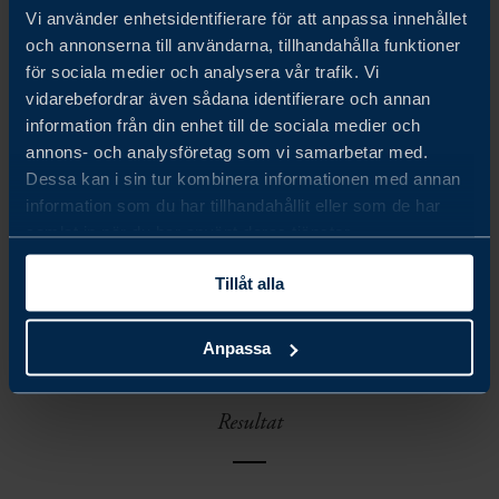
Lösning
Vi använder enhetsidentifierare för att anpassa innehållet
och annonserna till användarna, tillhandahålla funktioner
för sociala medier och analysera vår trafik. Vi
vidarebefordrar även sådana identifierare och annan
Business Sweden/Data Centers by Sweden genomförde
information från din enhet till de sociala medier och
omfattande platsvalsundersökningar och utvärderingar.
annons- och analysföretag som vi samarbetar med.
Teamet fungerade som en central kontaktpunkt och
Dessa kan i sin tur kombinera informationen med annan
information som du har tillhandahållit eller som de har
underlättade platsvalet och due diligence-processen. De
samlat in när du har använt deras tjänster.
arrangerade också möten med intressenter från både den
Tillåt alla
offentliga och privata sektorn och tillhandahöll den
information som behövdes för att stödja beslutsprocessen.
Anpassa
Resultat