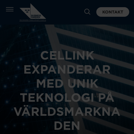
KONTAKT
CELLINK
EXPANDERAR
MED UNIK
TEKNOLOGI PÅ
VÄRLDSMARKNA
DEN