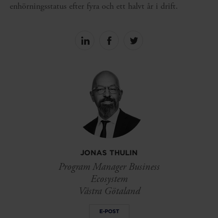
enhörningsstatus efter fyra och ett halvt år i drift.
Share
Share
Share
on
on
on
linkedin
facebook
Twitter
JONAS THULIN
Program Manager Business
Ecosystem
Västra Götaland
E-POST