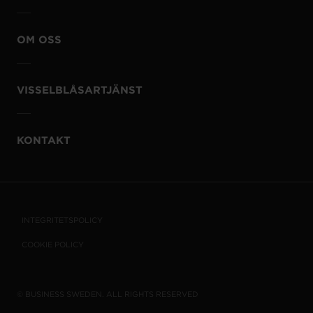
OM OSS
VISSELBLÅSARTJÄNST
KONTAKT
INTEGRITETSPOLICY
COOKIE POLICY
© BUSINESS SWEDEN. ALL RIGHTS RESERVED