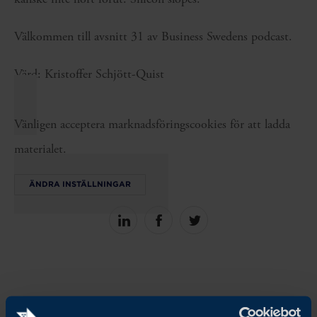
Välkommen till avsnitt 31 av Business Swedens podcast.
Värd: Kristoffer Schjött-Quist
Vänligen acceptera marknadsföringscookies för att ladda
materialet.
ÄNDRA INSTÄLLNINGAR
Share
Share
Share
on
on
on
linkedin
facebook
Twitter