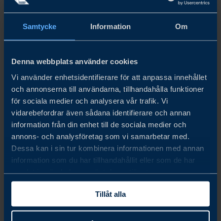
Samtycke
Information
Om
Denna webbplats använder cookies
Vi använder enhetsidentifierare för att anpassa innehållet
och annonserna till användarna, tillhandahålla funktioner
för sociala medier och analysera vår trafik. Vi
vidarebefordrar även sådana identifierare och annan
information från din enhet till de sociala medier och
annons- och analysföretag som vi samarbetar med.
USA BUSINESS CLIMATE SURVEY 2021
Dessa kan i sin tur kombinera informationen med annan
information som du har tillhandahållit eller som de har
samlat in när du har använt deras tjänster.
LÄS MER
Tillåt alla