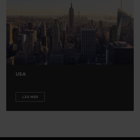
USA
LÄS MER