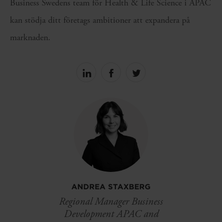
Business Swedens team för Health & Life Science i APAC
kan stödja ditt företags ambitioner att expandera på
marknaden.
Share
Share
Share
on
on
on
linkedin
facebook
Twitter
ANDREA STAXBERG
Regional Manager Business
Development APAC and