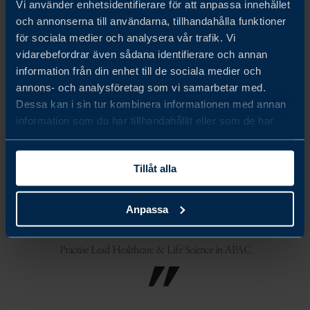
Vi använder enhetsidentifierare för att anpassa innehållet
och annonserna till användarna, tillhandahålla funktioner
för sociala medier och analysera vår trafik. Vi
vidarebefordrar även sådana identifierare och annan
information från din enhet till de sociala medier och
I hela den stora APAC-regionen reagerar regeringarna och
annons- och analysföretag som vi samarbetar med.
reformer har genomförts inom bioteknik, telemehälsa och
Dessa kan i sin tur kombinera informationen med annan
information som du har tillhandahållit eller som de har
läkemedel. Att öka innovationstakten kommer att vara en
samlat in när du har använt deras tjänster.
drivkraft bakom den ekonomiska återhämtningen i Asien-
Tillåt alla
Stillahavsregionen efter covid-19.
Anpassa
Andrea Staxberg, Head of Business Development APAC and Industry
Practise Lead Healthcare & Life Science in APAC