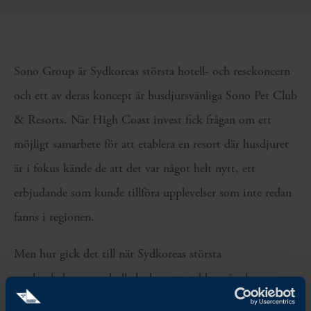
Sono Group är Sydkoreas största hotell- och resekoncern
och ett av deras koncept är husdjursvänliga Sono Pet Club
& Resorts. När High Coast invest fick frågan om ett
möjligt samarbete för att etablera en resort där husdjuret
är i fokus kände de att det var något helt nytt, ett
erbjudande som kunde tillföra upplevelser som inte redan
fanns i regionen.
Men hur gick det till när Sydkoreas största
upplevelsekoncern skulle lockas att etablera sig, hur
förberedde man sig och hur såg processen ut?