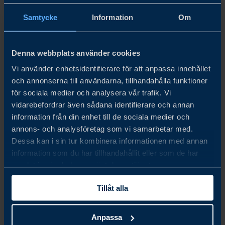
Samtycke
Information
Om
Gäster: Bengt Högberg, Senior Investment Advisor vid
High Coast invest och Helen Rönnholm på Business
Denna webbplats använder cookies
Sweden.
Vi använder enhetsidentifierare för att anpassa innehållet
Värd: Kristoffer Schjött-Quist
och annonserna till användarna, tillhandahålla funktioner
för sociala medier och analysera vår trafik. Vi
vidarebefordrar även sådana identifierare och annan
Vänligen acceptera marknadsföringscookies för att ladda
information från din enhet till de sociala medier och
annons- och analysföretag som vi samarbetar med.
materialet.
Dessa kan i sin tur kombinera informationen med annan
information som du har tillhandahållit eller som de har
ÄNDRA INSTÄLLNINGAR
samlat in när du har använt deras tjänster.
Tillåt alla
Share
Share
Share
on
on
on
linkedin
facebook
Twitter
Anpassa