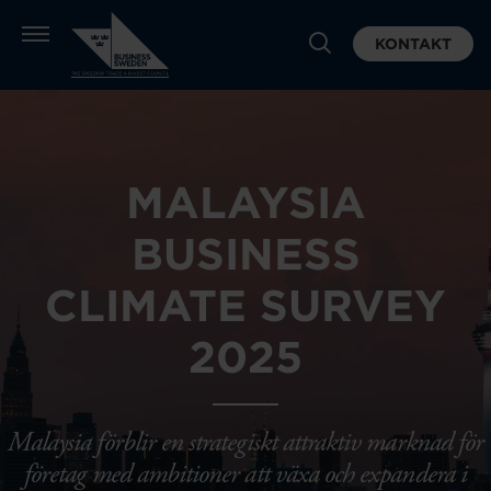
KONTAKT
MALAYSIA
BUSINESS
CLIMATE SURVEY
2025
Malaysia förblir en strategiskt attraktiv marknad för
företag med ambitioner att växa och expandera i