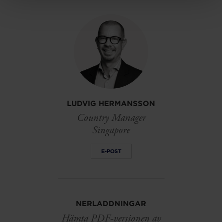
on
on
on
linkedin
facebook
Twitter
LUDVIG HERMANSSON
Country Manager
Singapore
E-POST
NERLADDNINGAR
Hämta PDF-versionen av