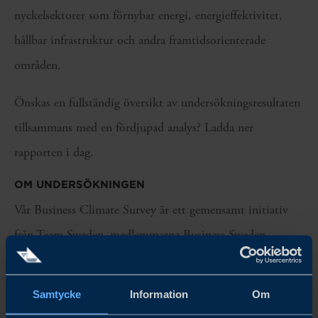
nyckelsektorer som förnybar energi, energieffektivitet,
hållbar infrastruktur och andra framtidsorienterade
områden.
Önskas en fullständig översikt av undersökningsresultaten
tillsammans med en fördjupad analys? Ladda ner
rapporten i dag.
OM UNDERSÖKNINGEN
Vår Business Climate Survey är ett gemensamt initiativ
från Team Sweden–medlemmarna Business Sweden,
Sveriges ambassad och Svenska Handelskammaren. Syftet
är att sammanställa en lägesrapport bland svenska företag
Samtycke
Information
Om
verksamma på internationella marknader tillsammans med