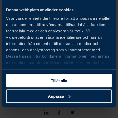
framtidsutsikter. Årets undersökning i Malaysia
Denna webbplats använder cookies
genomfördes med 45 svenska företag. De tillfrågade i
Vi använder enhetsidentifierare för att anpassa innehållet
enkäten representerar en bred variation av företag både
och annonserna till användarna, tillhandahålla funktioner
för sociala medier och analysera vår trafik. Vi
vad gäller storlek, bransch och erfarenhet.
vidarebefordrar även sådana identifierare och annan
information från din enhet till de sociala medier och
Vi vill rikta ett varmt tack till alla företag som deltog och
annons- och analysföretag som vi samarbetar med.
delade med sig av sina insikter i årets undersökning. Team
Dessa kan i sin tur kombinera informationen med annan
information som du har tillhandahållit eller som de har
Sweden är stolta över att bidra till att stärka de bilaterala
samlat in när du har använt deras tjänster.
relationerna mellan Sverige och Malaysia samt att stödja
Tillåt alla
svenska företag i att nå sin fulla potential på den
malaysiska marknaden.
Anpassa
Share
Share
Share