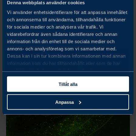
Denna webbplats använder cookies
E-POST
Vi använder enhetsidentifierare för att anpassa innehållet
och annonserna till användarna, tillhandahålla funktioner
för sociala medier och analysera vår trafik. Vi
vidarebefordrar även sådana identifierare och annan
information från din enhet till de sociala medier och
annons- och analysföretag som vi samarbetar med.
Dessa kan i sin tur kombinera informationen med annan
information som du har tillhandahållit eller som de har
samlat in när du har använt deras tjänster.
Tillåt alla
Anpassa