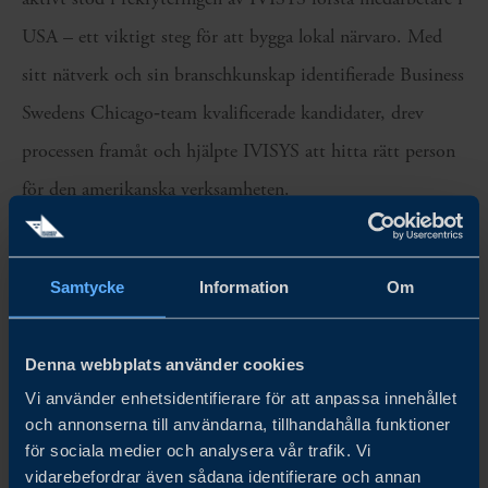
USA – ett viktigt steg för att bygga lokal närvaro. Med
sitt nätverk och sin branschkunskap identifierade Business
Swedens Chicago‑team kvalificerade kandidater, drev
processen framåt och hjälpte IVISYS att hitta rätt person
för den amerikanska verksamheten.
Tack vare detta kunde IVISYS etablera ett starkt fotfäste i
den amerikanska tillverkningssektorn och förändra hur
Samtycke
Information
Om
pallinspektion säkras i högvolymsanläggningar. Nästa steg
är tydligt – växa organiskt genom att stärka det lokala
Denna webbplats använder cookies
teamet och fortsätta öka kännedomen om IVISYS i
Vi använder enhetsidentifierare för att anpassa innehållet
och annonserna till användarna, tillhandahålla funktioner
industrin.
för sociala medier och analysera vår trafik. Vi
vidarebefordrar även sådana identifierare och annan