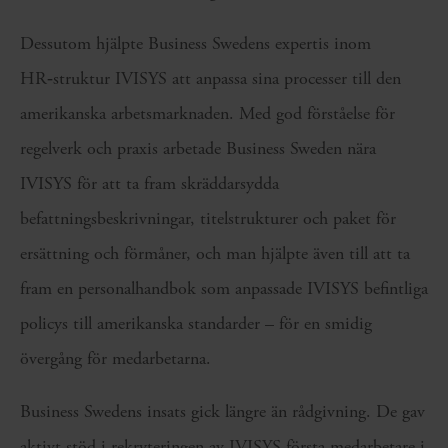
Dessutom hjälpte Business Swedens expertis inom
HR‑struktur IVISYS att anpassa sina processer till den
amerikanska arbetsmarknaden. Med god förståelse för
regelverk och praxis arbetade Business Sweden nära
IVISYS för att ta fram skräddarsydda
befattningsbeskrivningar, titelstrukturer och paket för
ersättning och förmåner, och man hjälpte även till att ta
fram en personalhandbok som anpassade IVISYS befintliga
policys till amerikanska standarder – för en smidig
övergång för medarbetarna.
Business Swedens insats gick längre än rådgivning. De gav
aktivt stöd i rekryteringen av IVISYS första medarbetare i