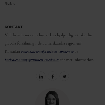
flöden
KONTAKT
Vill du veta mer om hur vi kan hjälpa dig att öka din
globala försäljning i den amerikanska regionen?
Kontakta
renee.skwirut@business-sweden.se
or
jessica.connelly@business-sweden.se
för mer information.
Share
Share
Share
on
on
on
linkedin
facebook
Twitter