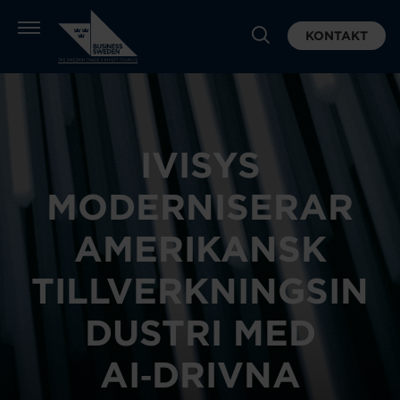
KONTAKT
IVISYS
MODERNISERAR
AMERIKANSK
TILLVERKNINGSIN
DUSTRI MED
AI‑DRIVNA