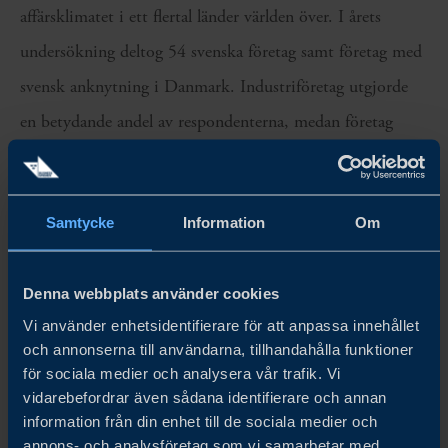
affärsklimatet i ett flertal länder världen över. I årets
undersökning deltog 54 svenska företag samt företag med
svensk anknytning i Danmark. Industriföretag utgjorde
en betydande andel av respondenterna, medan företag
inom professionella tjänster och konsumentvaror också
utgjorde en betydande andel. De allra flesta har varit
Samtycke
Information
Om
verksamma i Danmark i över fem år.
Vi vill rikta ett stort tack till alla företag och respondenter
Denna webbplats använder cookies
som bidragit med insikter till denna rapport. Team
Vi använder enhetsidentifierare för att anpassa innehållet
Sweden i Danmark hoppas att undersökningen kan
och annonserna till användarna, tillhandahålla funktioner
för sociala medier och analysera vår trafik. Vi
användas som underlag för fortsatt dialog med danska
vidarebefordrar även sådana identifierare och annan
myndigheter och andra relevanta intressenter.
information från din enhet till de sociala medier och
annons- och analysföretag som vi samarbetar med.