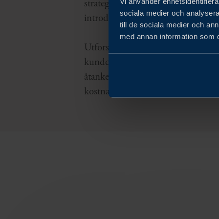
Vi använder enhetsidentifierar
strategisk rådgivning och praktisk
sociala medier och analysera 
introducera dig till viktiga intresse
till de sociala medier och a
med annan information som du 
Utforska våra guider, interaktiva k
kundcase och rapporter. Har du ett
åtanke? Skicka oss din förfrågan o
kostnadsfri hjälp från våra invester