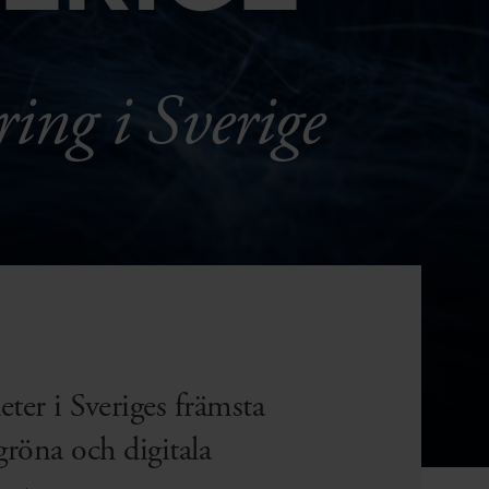
ring i Sverige
eter i Sveriges främsta
gröna och digitala