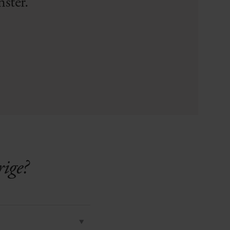
nster.
rige?