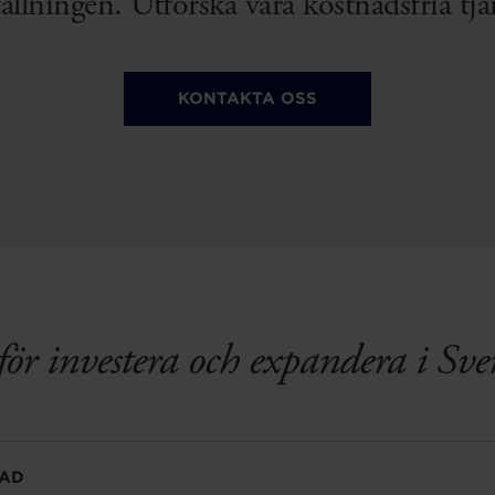
llningen. Utforska våra kostnadsfria tjä
KONTAKTA OSS
ör investera och expandera i Sve
NAD