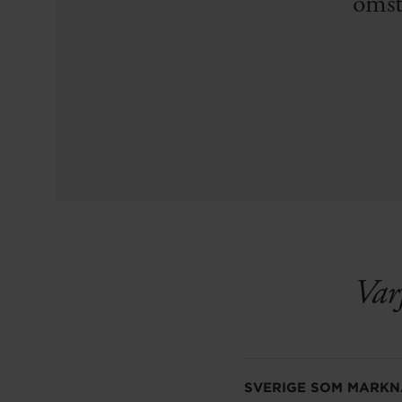
omstä
Varf
SVERIGE SOM MARK