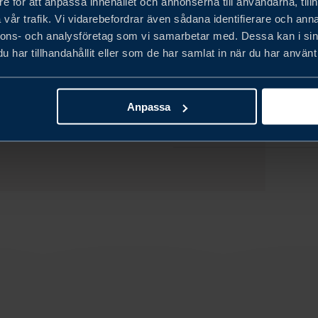
e för att anpassa innehållet och annonserna till användarna, tillh
t stöd – och kan
vår trafik. Vi vidarebefordrar även sådana identifierare och anna
nter i hela landet.
ONLINEVERKTYG
nnons- och analysföretag som vi samarbetar med. Dessa kan i sin
har tillhandahållit eller som de har samlat in när du har använt 
artor och verktyg,
LÄS MER OM VÅR IND
 investeringsprojekt i
Anpassa
ch få skräddarsydd och
KONTAKTA OSS DIRE
ingsrådgivare.