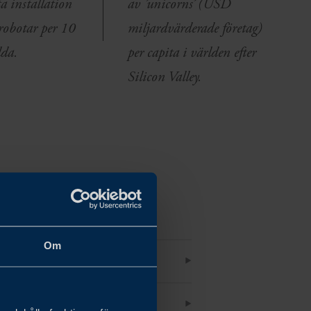
ta installation
av ’unicorns’ (USD
robotar per 10
miljardvärderade företag)
lda.
per capita i världen efter
Silicon Valley.
Om
E SOM MARKNAD
RVARO