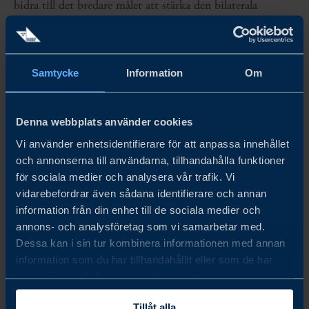
bidra till det bredare målet att stärka den bilaterala
handeln, investeringarna och affärsrelationerna mellan
Sverige och Irland.
Samtycke
Information
Om
Slutligen vill vi uttrycka vår stora uppskattning till alla
deltagare i 2024 års undersökning.
Denna webbplats använder cookies
Vi använder enhetsidentifierare för att anpassa innehållet
och annonserna till användarna, tillhandahålla funktioner
Share
Share
Share
för sociala medier och analysera vår trafik. Vi
on
on
on
linkedin
facebook
Twitter
vidarebefordrar även sådana identifierare och annan
information från din enhet till de sociala medier och
annons- och analysföretag som vi samarbetar med.
Dessa kan i sin tur kombinera informationen med annan
information som du har tillhandahållit eller som de har
samlat in när du har använt deras tjänster.
Tillåt alla