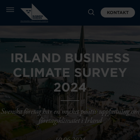
KONTAKT
IRLAND BUSINESS
CLIMATE SURVEY
2024
Svenska företag har en mycket positiv uppfattning om
företagsklimatet i Irland
10.06.2024