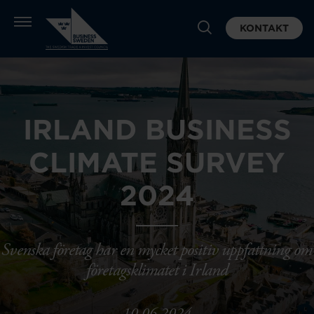
KONTAKT
IRLAND BUSINESS
CLIMATE SURVEY
2024
Svenska företag har en mycket positiv uppfattning om
företagsklimatet i Irland
10.06.2024