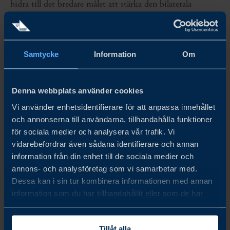
bidra till det bredare målet att stärka den bilaterala
handeln, investeringarna och affärsrelationerna mellan
Sverige och Irland.
Samtycke
Information
Om
Slutligen vill vi uttrycka vår stora uppskattning till alla
deltagare i 2024 års undersökning.
Denna webbplats använder cookies
Vi använder enhetsidentifierare för att anpassa innehållet
och annonserna till användarna, tillhandahålla funktioner
Share
Share
Share
för sociala medier och analysera vår trafik. Vi
on
on
on
linkedin
facebook
Twitter
vidarebefordrar även sådana identifierare och annan
information från din enhet till de sociala medier och
annons- och analysföretag som vi samarbetar med.
Dessa kan i sin tur kombinera informationen med annan
information som du har tillhandahållit eller som de har
samlat in när du har använt deras tjänster.
Tillåt alla