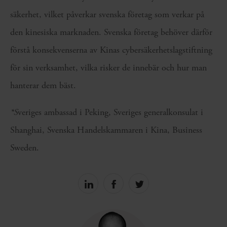
säkerhet, vilket påverkar svenska företag som verkar på
den kinesiska marknaden. Svenska företag behöver därför
förstå konsekvenserna av Kinas cybersäkerhetslagstiftning
för sin verksamhet, vilka risker de innebär och hur man
hanterar dem bäst.
*
S
veriges ambassad i Peking, Sveriges generalkonsulat i
Shanghai, Svenska Handelskammaren i Kina, Business
Sweden.
Share
Share
Share
on
on
on
linkedin
facebook
Twitter