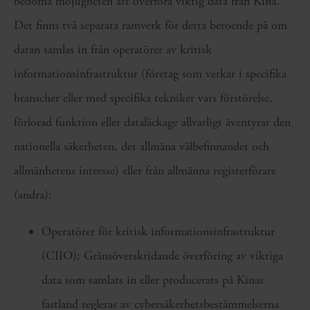
bedöma möjligheten att överföra viktig data från Kina.
Det finns två separata ramverk för detta beroende på om
datan samlas in från operatörer av kritisk
informationsinfrastruktur (företag som verkar i specifika
branscher eller med specifika tekniker vars förstörelse,
förlorad funktion eller dataläckage allvarligt äventyrar den
nationella säkerheten, det allmäna välbefinnandet och
allmänhetens intresse) eller från allmänna registerförare
(andra):
Operatörer för kritisk informationsinfrastruktur
(CIIO): Gränsöverskridande överföring av viktiga
data som samlats in eller producerats på Kinas
fastland regleras av cybersäkerhetsbestämmelserna