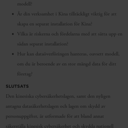
modell?
Är din verksamhet i Kina tillräckligt viktig för att
skapa en separat installation för Kina?
Vilka är riskerna och fördelarna med att sätta upp en
sådan separat installation?
Hur kan dataöverföringen hanteras, oavsett modell,
om du är beroende av en stor mängd data för ditt
företag?
SLUTSATS
Den kinesiska cybersäkerhetslagen, samt den nyligen
antagna datasäkerhetslagen och lagen om skydd av
personuppgifter, är utformade för att bland annat
säkerställa kinesisk cybersäkerhet och skydda nationell