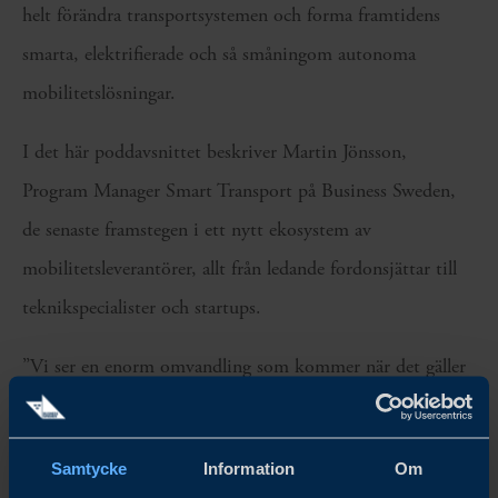
helt förändra transportsystemen och forma framtidens
smarta, elektrifierade och så småningom autonoma
mobilitetslösningar.
I det här poddavsnittet beskriver Martin Jönsson,
Program Manager Smart Transport på Business Sweden,
de senaste framstegen i ett nytt ekosystem av
mobilitetsleverantörer, allt från ledande fordonsjättar till
teknikspecialister och startups.
”Vi ser en enorm omvandling som kommer när det gäller
elektrifiering i Sverige. Men det är bara början. Sverige
har ett blomstrande ekosystem av aktörer där nya
Samtycke
Information
Om
plattformar möjliggör innovation som bygger på