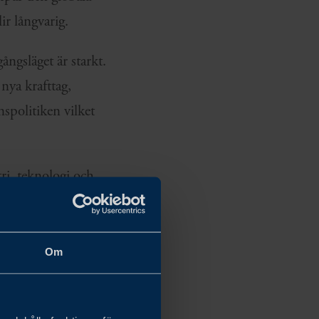
ir långvarig.
ångsläget är starkt.
nya krafttag,
spolitiken vilket
ri, teknologi och
.
 med en djupdykning i
Om