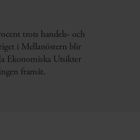
cent trots handels- och
get i Mellanöstern blir
bala Ekonomiska Utsikter
lingen framåt.