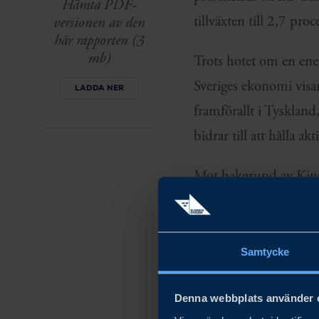
Hämta PDF-
tillväxten till 2,7 pro
versionen av den
här rapporten (3
mb)
Trots hotet om en ener
Sveriges ekonomi visar
LADDA NER
framförallt i Tyskland
bidrar till att hålla ak
Mot bakgrund av Kinas
exportkapacitet blir d
Ladda ner rapporten o
Samtycke
nyckelmarknader för s
Denna webbplats använder 
Prenumerera på våra gl