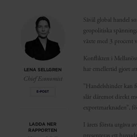
Såväl global handel s
geopolitiska spänning
växte med 3 procent v
Konflikten i Mellanös
har emellertid gjort a
LENA SELLGREN
Chief Economist
”Handelshinder kan fö
E-POST
slår däremot direkt mo
exportmarknaden”, fö
I årets första utgåva
LADDA NER
RAPPORTEN
presenteras ett huvuds