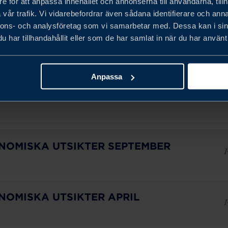
e för att anpassa innehållet och annonserna till användarna, tillh
vår trafik. Vi vidarebefordrar även sådana identifierare och anna
2026
nnons- och analysföretag som vi samarbetar med. Dessa kan i sin
har tillhandahållit eller som de har samlat in när du har använt 
Anpassa
r
NOMISKA UTSIKTER SEPTEMBER
P
NOMISKA UTSIKTER APRIL
P