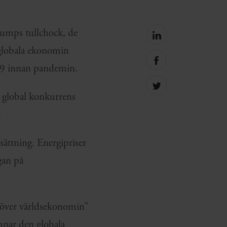
Trumps tullchock, de
Share
on
 globala ekonomin
linkedin
Share
019 innan pandemin.
on
facebook
Share
e global konkurrens
on
Twitter
.
sättning. Energipriser
gan på
 över världsekonomin”
ämpar den globala