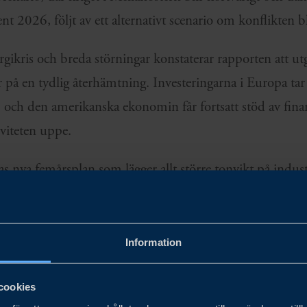
cent 2026, följt av ett alternativt scenario om konflikten bl
gikris och breda störningar konstaterar rapporten att utg
 på en tydlig återhämtning. Investeringarna i Europa tar 
, och den amerikanska ekonomin får fortsatt stöd av finan
tiviteten uppe.
 nya femårsplan som lägger allt större tonvikt på indust
et viktigare än någonsin att vässa det svenska erbjudandet
ch få hela översikten över världsekonomins utveckling
Information
vensk export.
cookies
obala analyser här.