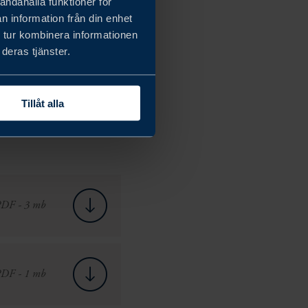
andahålla funktioner för
n information från din enhet
 tur kombinera informationen
deras tjänster.
Tillåt alla
DF - 3 mb
DF - 1 mb