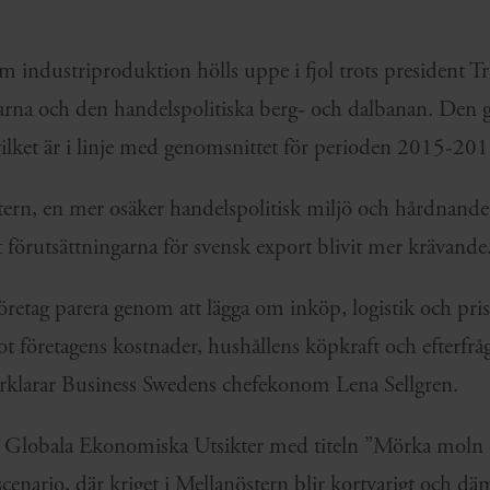
om industriproduktion hölls uppe i fjol trots president 
arna och den handelspolitiska berg- och dalbanan. Den
ilket är i linje med genomsnittet för perioden 2015-2
tern, en mer osäker handelspolitisk miljö och hårdnand
tt förutsättningarna för svensk export blivit mer krävande
retag parera genom att lägga om inköp, logistik och pris
t företagens kostnader, hushållens köpkraft och efterfrå
rklarar Business Swedens chefekonom Lena Sellgren.
 av Globala Ekonomiska Utsikter med titeln ”Mörka moln
cenario, där kriget i Mellanöstern blir kortvarigt och d