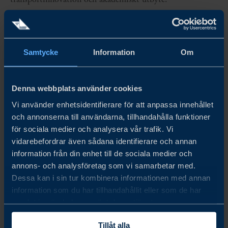
Önskas en fullständig översikt av undersökningsresultaten
tillsammans med en fördjupad analys? Ladda ner rapporten i
Samtycke
Information
Om
dag.
OM UNDERSÖKNINGEN
Denna webbplats använder cookies
Team Sweden har genomfört denna första upplaga av
Vi använder enhetsidentifierare för att anpassa innehållet
och annonserna till användarna, tillhandahålla funktioner
undersökningen i syfte att ge en heltäckande översikt av
för sociala medier och analysera vår trafik. Vi
det aktuella affärsklimatet för svenska företag i Chile.
vidarebefordrar även sådana identifierare och annan
information från din enhet till de sociala medier och
Undersökningen fokuserar på möjligheter, utmaningar och
annons- och analysföretag som vi samarbetar med.
den framväxande ramen för bilateralt samarbete. Totalt
Dessa kan i sin tur kombinera informationen med annan
information som du har tillhandahållit eller som de har
deltog 36 svenska företag av både varierande
samlat in när du har använt deras tjänster.
verksamhetsprofil och företagsstorlek.
Tillåt alla