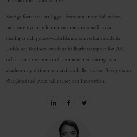
internationella värdekedjor.
Sverige fortsätter att ligga i framkant inom hållbarhet,
tack vare nydanande innovationer, resurseffektiva
lösningar och gränsöverskridande samverkansmodeller.
Ladda ner Business Swedens hållbarhetsrapport för 2021
och läs mer om hur vi tillsammans med näringslivet,
akademin, politiken och civilsamhället stärker Sverige som
föregångsland inom hållbarhet och innovation.
Share
Share
Share
on
on
on
linkedin
facebook
Twitter