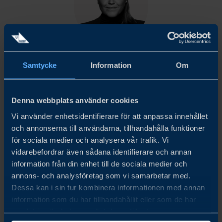
EMMA MODÉER WIKING
Samtycke
Information
Om
Head of International
Sustainable Business
Stockholm
Denna webbplats använder cookies
Vi använder enhetsidentifierare för att anpassa innehållet
E-POST
och annonserna till användarna, tillhandahålla funktioner
för sociala medier och analysera vår trafik. Vi
vidarebefordrar även sådana identifierare och annan
information från din enhet till de sociala medier och
NERLADDNINGAR
annons- och analysföretag som vi samarbetar med.
Ladda ner (12 mb)
Dessa kan i sin tur kombinera informationen med annan
information som du har tillhandahållit eller som de har
LADDA NER
samlat in när du har använt deras tjänster.