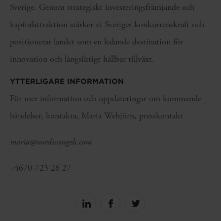
Sverige. Genom strategiskt investeringsfrämjande och
kapitalattraktion stärker vi Sveriges konkurrenskraft och
positionerar landet som en ledande destination för
innovation och långsiktigt hållbar tillväxt.
YTTERLIGARE INFORMATION
För mer information och uppdateringar om kommande
händelser, kontakta, Maria Webjörn, presskontakt
maria@nordicangels.com
+4670-725 26 27
Share
Share
Share
on
on
on