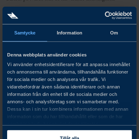
identifierades huvudorsaken till att Europa förlorar sina
bästa bolag för tidigt som osamordnat kapital över gränser
(47 % av rösterna). Den mest kraftfulla åtgärden för
Samtycke
Information
Om
affärsänglar ansågs vara koordinering av kapital mellan
länder (53 %). Ett tredje tydligt budskap var behovet av
Denna webbplats använder cookies
mer strukturerad gränsöverskridande syndikering och
Vi använder enhetsidentifierare för att anpassa innehållet
och annonserna till användarna, tillhandahålla funktioner
samarbete (41 %).
för sociala medier och analysera vår trafik. Vi
vidarebefordrar även sådana identifierare och annan
Europas konkurrenskraft beror inte på att mobilisera
information från din enhet till de sociala medier och
mer kapital, utan på att samordna det kapital som
annons- och analysföretag som vi samarbetar med.
Dessa kan i sin tur kombinera informationen med annan
redan finns, agera snabbare och skala framgångsrika
information som du har tillhandahållit eller som de har
bolag här hemma.
samlat in när du har använt deras tjänster.
Tillåt alla