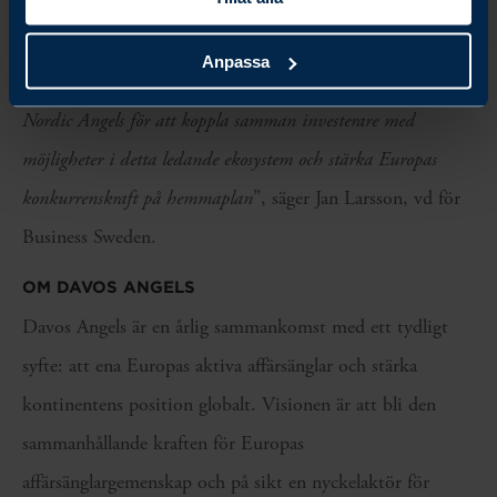
”
Den svenska modellen visar hur samverkan och tydlig
riktning mellan kapital, företag och ekosystem skapar skalbar
Anpassa
tillväxt. Business Sweden samarbetar med Davos Angels och
Nordic Angels för att koppla samman investerare med
möjligheter i detta ledande ekosystem och stärka Europas
konkurrenskraft på hemmaplan
”, säger Jan Larsson, vd för
Business Sweden.
OM DAVOS ANGELS
Davos Angels är en årlig sammankomst med ett tydligt
syfte: att ena Europas aktiva affärsänglar och stärka
kontinentens position globalt. Visionen är att bli den
sammanhållande kraften för Europas
affärsänglargemenskap och på sikt en nyckelaktör för