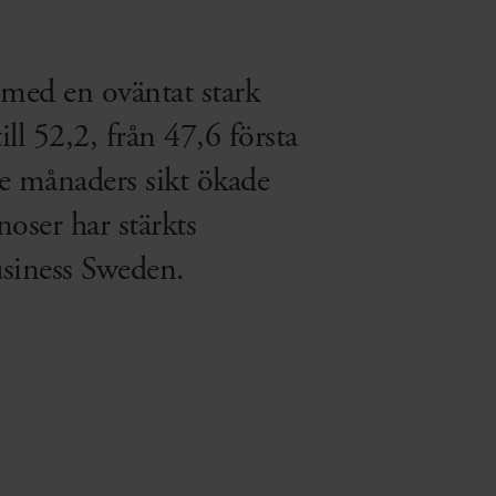
med en oväntat stark
ll 52,2, från 47,6 första
re månaders sikt ökade
oser har stärkts
Business Sweden.