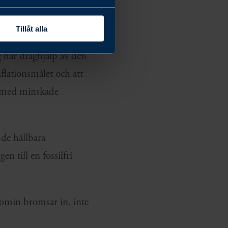
er till 58,1. Även
8.
Tillåt alla
g har draghjälp av den
nflationsmålet och att
ns med minskade
 de hållbara
n till en fossilfri
nomin bromsar in, inte