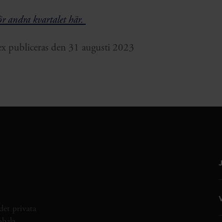
ör andra kvartalet här.
ex publiceras den 31 augusti 2023
det privata
obala