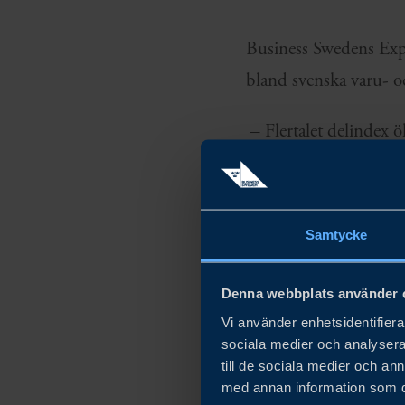
Business Swedens Exp
bland svenska varu- oc
– Flertalet delindex ö
tillväxtutsikter i värl
Sellgren, chefekonom
Samtycke
EMI ökade med 4,6 enhe
på tre månaders sikt 
Denna webbplats använder 
EMI nuläge steg med 2
Vi använder enhetsidentifierar
delindex för de framå
sociala medier och analysera 
till de sociala medier och a
Mest utmärkande var d
med annan information som du 