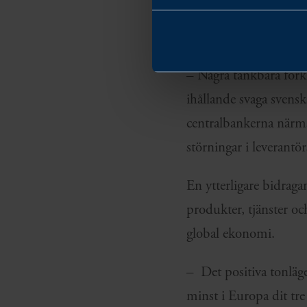
för förväntad exportfö
index för lönsamhet i 
– Några tänkbara förkl
ihållande svaga svenska
centralbankerna närma
störningar i leverantör
En ytterligare bidraga
produkter, tjänster oc
global ekonomi.
– Det positiva tonläg
minst i Europa dit tre