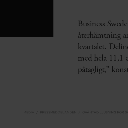
Business Swede
återhämtning an
kvartalet. Deli
med hela 11,1 e
påtagligt,” kon
MEDIA
PRESSMEDDELANDEN
OVÄNTAD LJUSNING FÖR S