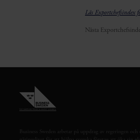
Läs Exportchefsindex f
Nästa Exportchefsind
Business Sweden arbetar på uppdrag av regeringen och 
näringslivet för att hjälpa svenska företag att öka sin gl