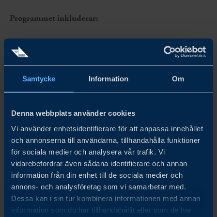
Programmet inkluderar:
National Day Ceremony – en officiell öppning av
dagen med tal från officiella representanter från de
båda länderna samt kulturellt program
Samtycke
Information
Om
Experience the Expo – en rundvandring på
Expoområdet där deltagarna får uppleva inspirerande
Denna webbplats använder cookies
och innovativa paviljonger
Vi använder enhetsidentifierare för att anpassa innehållet
och annonserna till användarna, tillhandahålla funktioner
Business Summit med temat Creating a resilient &
för sociala medier och analysera vår trafik. Vi
future proof society – actions for the next decade –
vidarebefordrar även sådana identifierare och annan
information från din enhet till de sociala medier och
ett seminarium där framstående representanter från
annons- och analysföretag som vi samarbetar med.
regering, näringsliv och akademi från Sverige och
Dessa kan i sin tur kombinera informationen med annan
information som du har tillhandahållit eller som de har
Japan diskuterar hur vi tillsammans kan bygga en