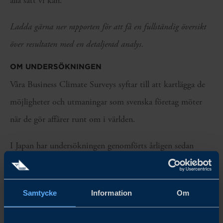
alla sätt vi kan.
Ladda gärna ner rapporten för att få en fullständig översikt
över resultaten med en detaljerad analys.
OM UNDERSÖKNINGEN
Våra Business Climate Surveys syftar till att kartlägga de
möjligheter och utmaningar som svenska företag möter
när de gör affärer runt om i världen.
I Japan har undersökningen genomförts årligen sedan
2018, och datainsamlingen för årets upplaga genomfördes
i mars 2024, med uppföljande intervjuer under april och
Samtycke
Information
Om
maj.