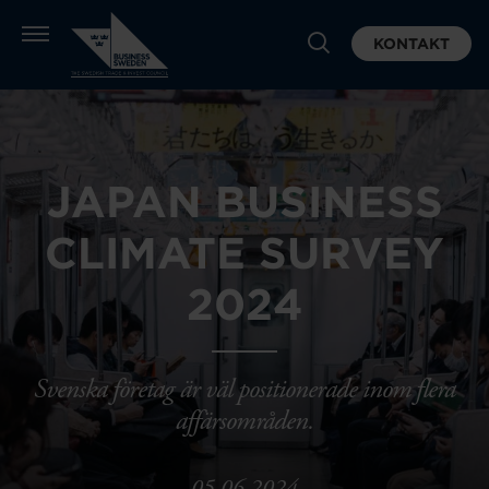
KONTAKT
JAPAN BUSINESS
CLIMATE SURVEY
2024
Svenska företag är väl positionerade inom flera
affärsområden.
05.06.2024