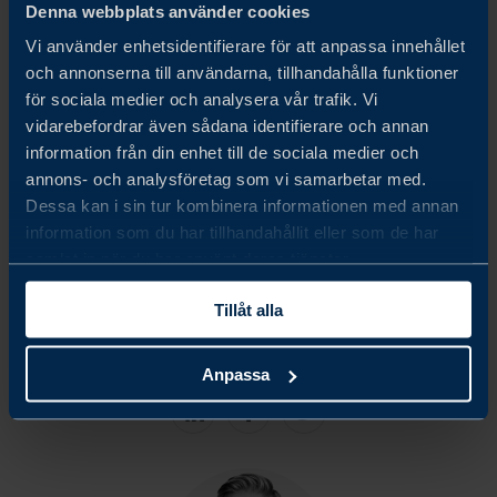
I år identifierade Team Sweden 137 svenska företag med
Denna webbplats använder cookies
potentiell närvaro i Japan, varav kontaktinformation
Vi använder enhetsidentifierare för att anpassa innehållet
och annonserna till användarna, tillhandahålla funktioner
kunde fås för 109. Av de 109 kontaktade bolagen inkom
för sociala medier och analysera vår trafik. Vi
svar från 77, vilket innebär en svarsfrekvens på 71
vidarebefordrar även sådana identifierare och annan
information från din enhet till de sociala medier och
procent.
annons- och analysföretag som vi samarbetar med.
Dessa kan i sin tur kombinera informationen med annan
Slutligen vill vi rikta ett stort tack till alla deltagande
information som du har tillhandahållit eller som de har
företag, respondenter och experter som har bidragit till
samlat in när du har använt deras tjänster.
årets undersökning. Er input har, som alltid, varit
Tillåt alla
ovärderlig.
Anpassa
Share
Share
Share
on
on
on
linkedin
facebook
Twitter