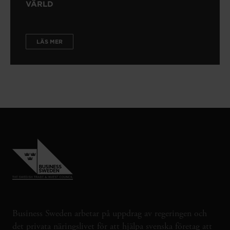
VÄRLD
LÄS MER
Business Sweden arbetar på uppdrag av regeringen och
det privata näringslivet för att hjälpa svenska företag att