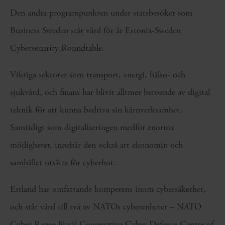
Den andra programpunkten under statsbesöket som
Business Sweden står värd för är Estonia-Sweden
Cybersecurity Roundtable.
Viktiga sektorer som transport, energi, hälso- och
sjukvård, och finans har blivit alltmer beroende av digital
teknik för att kunna bedriva sin kärnverksamhet.
Samtidigt som digitaliseringen medför enorma
möjligheter, innebär den också att ekonomin och
samhället utsätts för cyberhot.
Estland har omfattande kompetens inom cybersäkerhet,
och står värd till två av NATOs cyberenheter – NATO
Cyber Range likväl Cooperative Cyber Defence Centre of