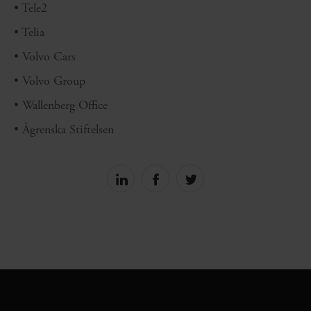
• Tele2
• Telia
• Volvo Cars
• Volvo Group
• Wallenberg Office
• Ågrenska Stiftelsen
Share
Share
Share
on
on
on
linkedin
facebook
Twitter