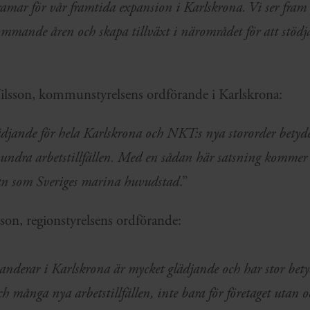
amar för vår framtida expansion i Karlskrona. Vi ser fram 
mmande åren och skapa tillväxt i närområdet för att stödj
sson, kommunstyrelsens ordförande i Karlskrona:
ädjande för hela Karlskrona och NKT:s nya stororder betyder
ndra arbetstillfällen. Med en sådan här satsning kommer
tan som Sveriges marina huvudstad
.”
son, regionstyrelsens ordförande:
nderar i Karlskrona är mycket glädjande och har stor betyd
ch många nya arbetstillfällen, inte bara för företaget utan o