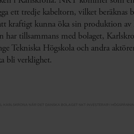
riken i Karlskrona. NKT kommer som en 
a ett tredje kabeltorn, vilket beräknas b
att kraftigt kunna öka sin produktion av
n har tillsammans med bolaget, Karls
nge Tekniska Högskola och andra aktörer 
a bli verklighet.
LL KARLSKRONA NÄR DET DANSKA BOLAGET NKT INVESTERAR I HÖGSPÄNNI