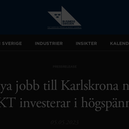
I SVERIGE
INDUSTRIER
INSIKTER
KALEND
PRESSRELEASE
a jobb till Karlskrona 
KT investerar i högspänn
05.05.2023