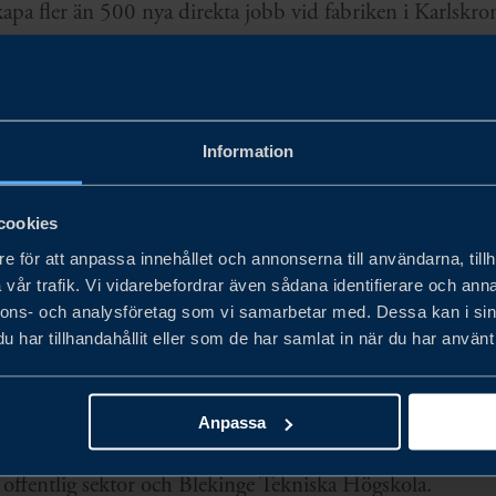
apa fler än 500 nya direkta jobb vid fabriken i Karlskro
stri, och utveckla det högteknologiska marina klustret i
en möjliggörare för ökad installation av förnyelsebara e
na omställningen, både i Sverige och utomlands.
Information
mer bidra till Europas förmåga att utveckla distributio
cookies
en teknologiska utvecklingen i Blekinge och Sverige. Inv
e för att anpassa innehållet och annonserna till användarna, tillh
 för att driva den gröna omställningen och möta den ökade
vår trafik. Vi vidarebefordrar även sådana identifierare och anna
å världsmarknaden.
nnons- och analysföretag som vi samarbetar med. Dessa kan i sin
har tillhandahållit eller som de har samlat in när du har använt 
mtidens exportlösningar och kompetensförsörjningsbehov
ionens kluster och innovationsekosystem stärks till en vär
Anpassa
ing inom marin teknik. Detta genom en fortsatt nära sa
, offentlig sektor och Blekinge Tekniska Högskola.