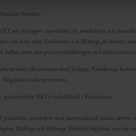
 Business Sweden:
NKT nu ytterligare expanderar sin produktion och utveckl
er inte bara sätta Karlskrona och Blekinge på kartan, utan
som helhet inom den gröna omställningen och undervattenst
arbetat nära tillsammans med bolaget, Karlskrona komm
a Högskola under processen.
, platschef för NKT:s kabelfabrik i Karlskrona:
och produktivt samarbete med nationella och lokala aktörer
gion Blekinge och Blekinge Tekniska högskola, som har ar