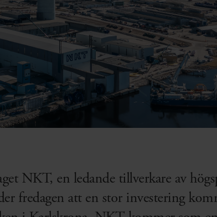
get NKT, en ledande tillverkare av högs
der fredagen att en stor investering kom