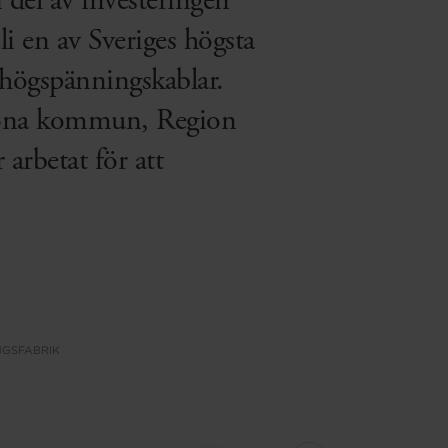
del av investeringen
li en av Sveriges högsta
 högspänningskablar.
krona kommun, Region
arbetat för att
NGSFABRIK