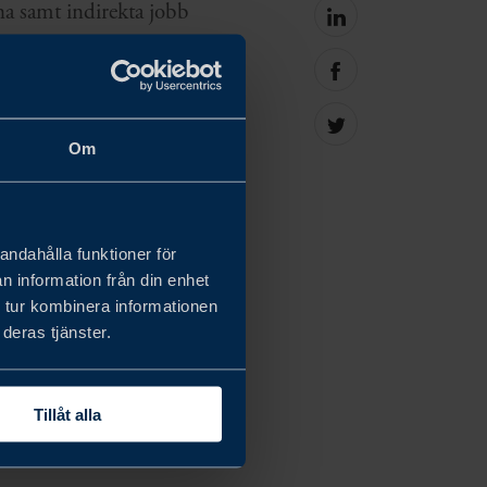
na samt indirekta jobb
Share
on
 Regionen.
linkedin
Share
nergikällor och en
on
facebook
Share
Om
on
Twitter
nen av förnyelsebara
esteringen är en
andahålla funktioner för
 efterfrågan på
n information från din enhet
 tur kombinera informationen
deras tjänster.
 kommer investeringen
ldsledande nod för
Tillåt alla
mverkan mellan de