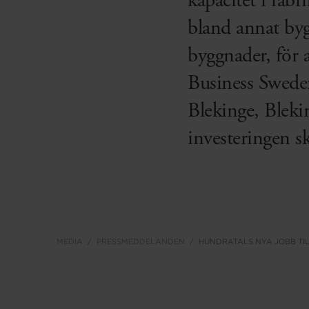
kapacitet i fab
bland annat bygg
byggnader, för 
Business Swede
Blekinge, Bleki
investeringen sk
MEDIA
PRESSMEDDELANDEN
HUNDRATALS NYA JOBB TI