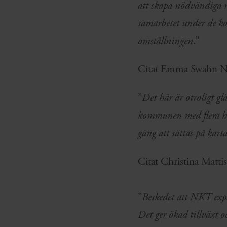
att skapa nödvändiga r
samarbetet under de ko
omställningen
.”
Citat Emma Swahn Nil
”
Det här är otroligt gl
kommunen med flera hu
gång att sättas på kar
Citat Christina Mattis
”
Beskedet att NKT expa
Det ger ökad tillväxt o