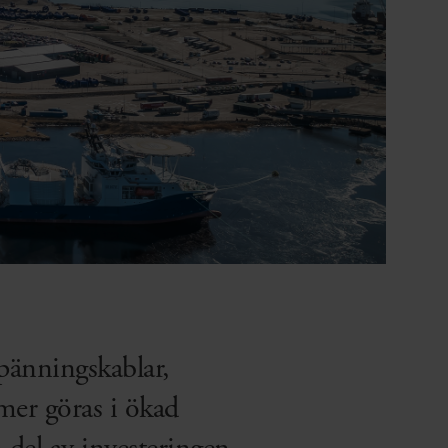
pänningskablar,
mer göras i ökad