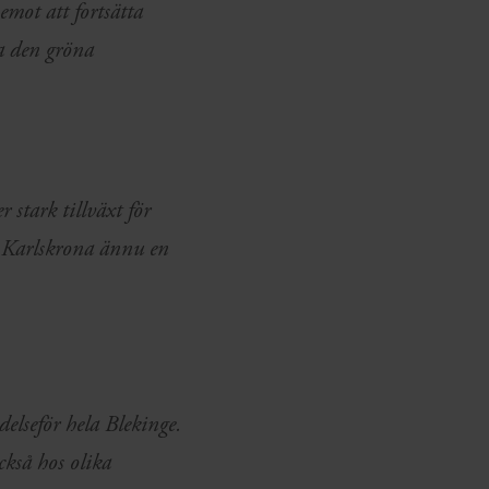
emot att fortsätta
a den gröna
 stark tillväxt för
 Karlskrona ännu en
elseför hela Blekinge.
ckså hos olika