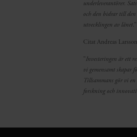
underleverantörer. Sat
och den bidrar till den
utvecklingen av länet
.”
Citat Andreas Larsson,
”
Investeringen är ett r
vi gemensamt skapar för
Tillsammans gör vi en 
forskning och innovat