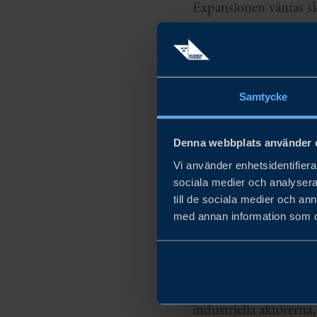
Expansionen väntas sk
inom tillverkande indu
Högspänningskablar är 
viktig del av den grö
Samtycke
NKT:s investering kom
Denna webbplats använder 
energikällor och öka d
Vi använder enhetsidentifierar
strategiskt viktig del
sociala medier och analysera 
högspänningskablar p
till de sociala medier och a
med annan information som du 
För att utveckla fra
även leda till att reg
forskning och utveckl
industriella aktörerna