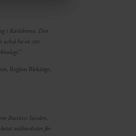
ing i Karlskrona. Den
 också ha en stor
eknologi
.”
un, Region Blekinge,
 som Business Sweden,
betat målmedvetet för