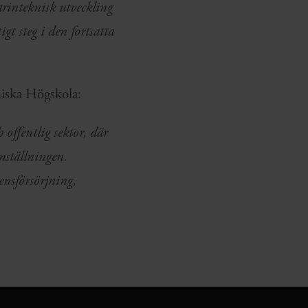
arinteknisk utveckling
gt steg i den fortsatta
niska Högskola:
 offentlig sektor, där
mställningen.
ensförsörjning,