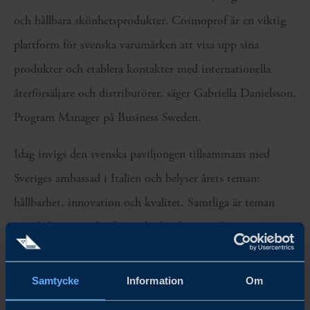
och hållbara skönhetsprodukter. Cosmoprof är en viktig
plattform för svenska varumärken att visa upp sina
produkter och etablera kontakter med internationella
återförsäljare och distributörer, säger Gabriella Danielsson,
Program Manager på Business Sweden.
Idag invigs den svenska paviljongen tillsammans med
Sveriges ambassad i Italien och belyser årets teman:
hållbarhet, innovation och kvalitet. Samtliga är teman
som leder vägen för framtida skönhetstrender.
Svenska utställare på Cosmoprof Bologna 2023:
Samtycke
Information
Om
Evy Technology