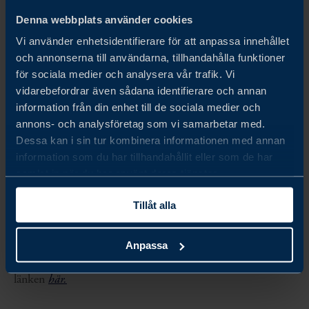
Amoln
Denna webbplats använder cookies
Powerlite
Vi använder enhetsidentifierare för att anpassa innehållet
och annonserna till användarna, tillhandahålla funktioner
Medicera
för sociala medier och analysera vår trafik. Vi
Carex Sweden
vidarebefordrar även sådana identifierare och annan
information från din enhet till de sociala medier och
N.C.P
annons- och analysföretag som vi samarbetar med.
Smile Lab
Dessa kan i sin tur kombinera informationen med annan
information som du har tillhandahållit eller som de har
En av produkterna från utställaren Medicera har valts ut
samlat in när du har använt deras tjänster.
av The CosmoTrends Report som en av de mest
Tillåt alla
innovativa produkterna på Cosmoprof 2023.
Anpassa
För att läsa mer om Cosmoprof Bologna 2023, se
länken
här
.