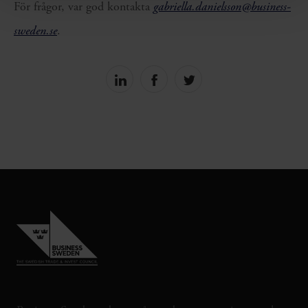
För frågor, var god kontakta
gabriella.danielsson@business-
sweden.se
.
Share
Share
Share
on
on
on
linkedin
facebook
Twitter