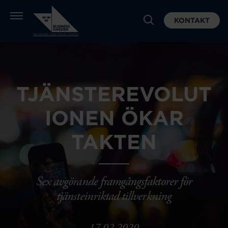
KONTAKT
TJÄNSTEREVOLUT
IONEN ÖKAR
TAKTEN
Sex avgörande framgångsfaktorer för
tjänsteinriktad tillverkning
17.02.2020