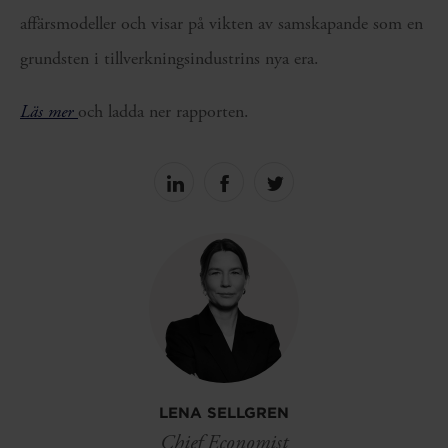
affärsmodeller och visar på vikten av samskapande som en
grundsten i tillverkningsindustrins nya era.
Läs mer
och ladda ner rapporten.
Share
Share
Share
on
on
on
linkedin
facebook
Twitter
LENA SELLGREN
Chief Economist