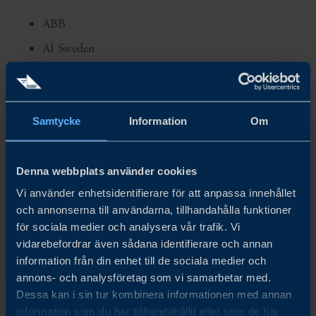
ABB
AI Sweden
AstraZeneca
Atlas Copco
Samtycke
Axis Communications
Information
Om
Beijer Electronics
Carl Bennet
Denna webbplats använder cookies
Vi använder enhetsidentifierare för att anpassa innehållet
EKN
och annonserna till användarna, tillhandahålla funktioner
Elekta
för sociala medier och analysera vår trafik. Vi
vidarebefordrar även sådana identifierare och annan
Elonroad
information från din enhet till de sociala medier och
Ependion
annons- och analysföretag som vi samarbetar med.
EQT
Dessa kan i sin tur kombinera informationen med annan
information som du har tillhandahållit eller som de har