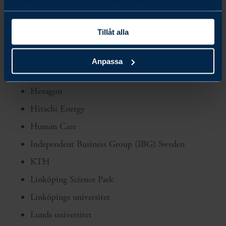
Ericsson
samlat in när du har använt deras tjänster.
FAM
Tillåt alla
FKG – Fordonskomponentgruppen
Getinge
Anpassa
Handelshögskolan i Stockholm
Hexagon
Hitachi Energy
Human Care
Independent Business Group (IBG) Sweden
KTH
Linköping Science Park
Linköpings universitet
Lunds universitet