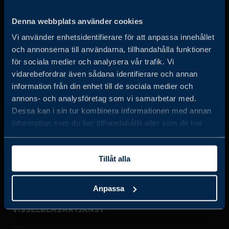
Business Sweden arbetar på uppdrag av regeringen och
Denna webbplats använder cookies
det privata näringslivet för att hjälpa svenska företag att
Vi använder enhetsidentifierare för att anpassa innehållet
öka sin globala försäljning och internationella företag att
och annonserna till användarna, tillhandahålla funktioner
investera och expandera i Sverige.
för sociala medier och analysera vår trafik. Vi
vidarebefordrar även sådana identifierare och annan
information från din enhet till de sociala medier och
annons- och analysföretag som vi samarbetar med.
Dessa kan i sin tur kombinera informationen med annan
information som du har tillhandahållit eller som de har
samlat in när du har använt deras tjänster.
JOBBA HOS OSS
Tillåt alla
OM OSS
Anpassa
VISSELBLÅSARTJÄNST