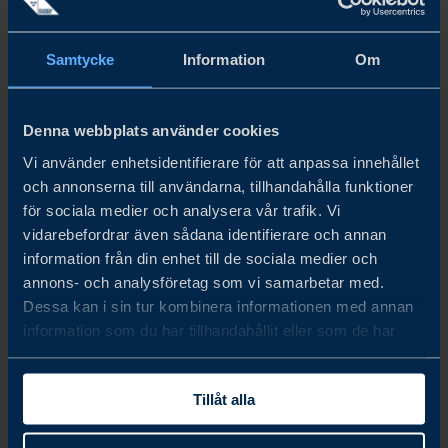
Samtycke
Information
Om
Denna webbplats använder cookies
Vi använder enhetsidentifierare för att anpassa innehållet
och annonserna till användarna, tillhandahålla funktioner
för sociala medier och analysera vår trafik. Vi
RAPPORT
vidarebefordrar även sådana identifierare och annan
information från din enhet till de sociala medier och
HÅLLBARA TRANSPORTER I ELFENBENSKUSTEN
annons- och analysföretag som vi samarbetar med.
Elfenbenskusten erbjuder bra förutsättningar för hållbara
Dessa kan i sin tur kombinera informationen med annan
affärssatsningar inom transportsektorn och erbjuder
information som du har tillhandahållit eller som de har
svenska företag goda möjligheter att marknadsföra sina
samlat in när du har använt deras tjänster.
lösningar och samtidigt bidra till landets utveckling. Den
Tillåt alla
här rapporten...