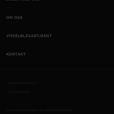
OM OSS
VISSELBLÅSARTJÄNST
KONTAKT
INTEGRITETSPOLICY
COOKIE POLICY
© BUSINESS SWEDEN. ALL RIGHTS RESERVED