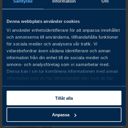
Samtycke
Information
Om
marknadsdynamiken i Korea, Japan, Australien och
Singapore. Vi kan guida dig genom varje steg i processen,
Denna webbplats använder cookies
från att etablera ditt bolag till att hitta rätt partners och
Vi använder enhetsidentifierare för att anpassa innehållet
expandera din närvaro på marknaden.
och annonserna till användarna, tillhandahålla funktioner
för sociala medier och analysera vår trafik. Vi
vidarebefordrar även sådana identifierare och annan
Kontakta oss idag och få insikter kring:
information från din enhet till de sociala medier och
annons- och analysföretag som vi samarbetar med.
Lokal expertis: Våra affärsutvecklare i Asien finns på
Dessa kan i sin tur kombinera informationen med annan
plats för att ge dig lokal support och vägledning
information som du har tillhandahållit eller som de har
samlat in när du har använt deras tjänster.
under hela processen.
Etablering och expansion: Vi hjälper dig att navigera
Tillåt alla
genom byråkratiska processer, regelverk och
Anpassa
juridiska frågor för att underlätta din etablering och
expansion i Asien.