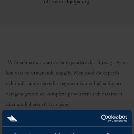
till för att hjälpa dig.
Vi förstår att att starta eller expandera ditt företag i Asien
kan vara en utmanande uppgift. Men med vår expertis
och omfattande nätverk i regionen kan vi hjälpa dig att
navigera genom de komplexa processerna och maximera
dina möjligheter till framgång.
Vårt team av erfarna affärsutvecklare och branschexperter
har djup kunskap om affärskulturen, regelverken och