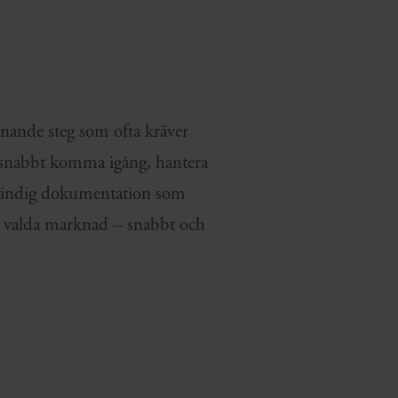
anande steg som ofta kräver
tt snabbt komma igång, hantera
nödvändig dokumentation som
in valda marknad – snabbt och