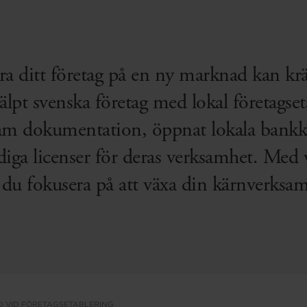
lera ditt företag på en ny marknad kan kr
jälpt svenska företag med lokal företagse
fram dokumentation, öppnat lokala ban
ga licenser för deras verksamhet. Med v
 du fokusera på att växa din kärnverksam
D VID FÖRETAGSETABLERING