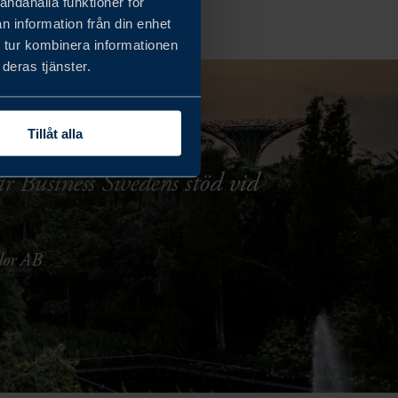
andahålla funktioner för
n information från din enhet
 tur kombinera informationen
deras tjänster.
Tillåt alla
ar Business Swedens stöd vid
lor AB