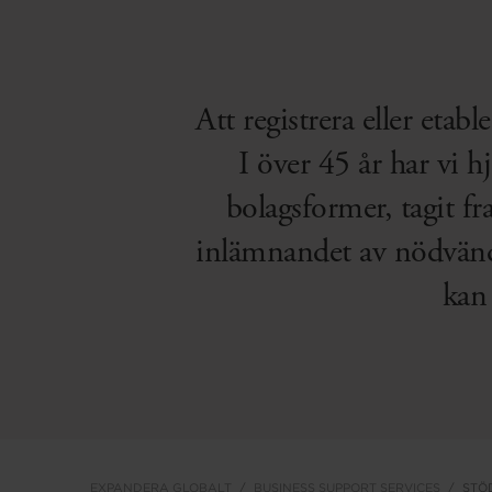
Att registrera eller etab
I över 45 år har vi h
bolagsformer, tagit 
inlämnandet av nödvändi
kan
EXPANDERA GLOBALT
BUSINESS SUPPORT SERVICES
STÖ