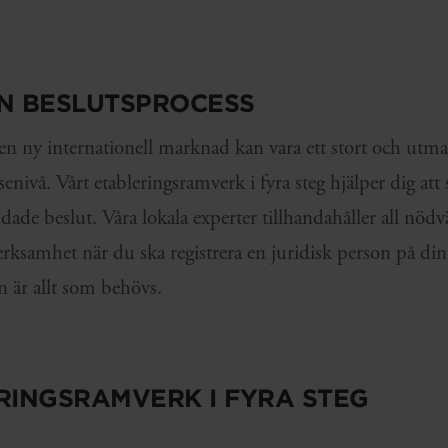
N BESLUTSPROCESS
å en ny internationell marknad kan vara ett stort och utm
enivå. Vårt etableringsramverk i fyra steg hjälper dig a
undade beslut. Våra lokala experter tillhandahåller all 
rksamhet när du ska registrera en juridisk person på d
n är allt som behövs.
RINGSRAMVERK I FYRA STEG