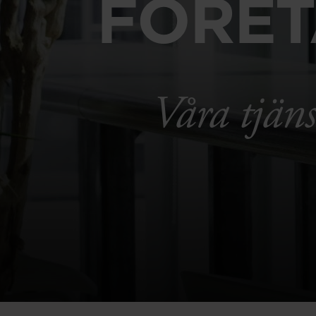
FÖRET
Våra tjäns