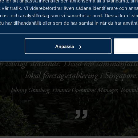
e för att anpassa innehållet och annonserna till användarna, tillh
vår trafik. Vi vidarebefordrar även sådana identifierare och anna
nnons- och analysföretag som vi samarbetar med. Dessa kan i sin
har tillhandahållit eller som de har samlat in när du har använt 
“
Anpassa
och väldigt stöttande. Dessa ord sammanfatt
lokal företagsetablering i Singapore.
Johnny Granberg, Finance Operations Manager, Teamtai
”