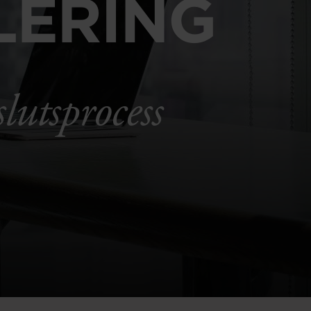
LERING
lutsprocess