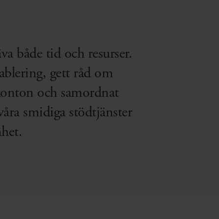
äva både tid och resurser.
tablering, gett råd om
kkonton och samordnat
åra smidiga stödtjänster
het.