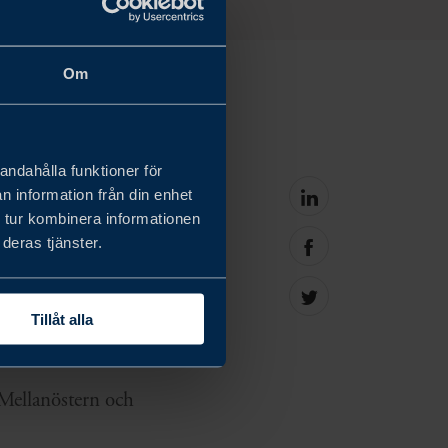
Om
andahålla funktioner för
s Swedens nyhetsbrev
n information från din enhet
Share
 tur kombinera informationen
on
ar svenska företag
linkedin
deras tjänster.
Share
on
facebook
Share
Tillåt alla
on
Twitter
Mellanöstern och