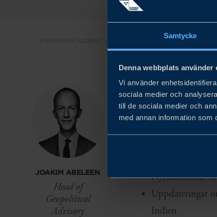
Samtycke
EXPANDERA GLOBALT
GEOPOLITISK RÅDGIVNING
GEO IN
Denna webbplats använder 
Vi använder enhetsidentifierar
Håll dig steget före 
sociala medier och analysera 
till de sociala medier och a
om handelspolitik, geo
med annan information som du 
världen över.
DETTA FÅR D
JOAKIM ABELEEN
Nyckelinsikter o
Head of
Uppdateringar om
Geopolitical
Indien
Advisory