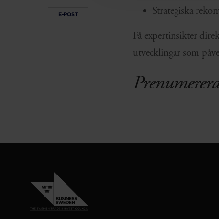
Strategiska rekom
E-POST
Få expertinsikter dire
utvecklingar som påve
Prenumerera 