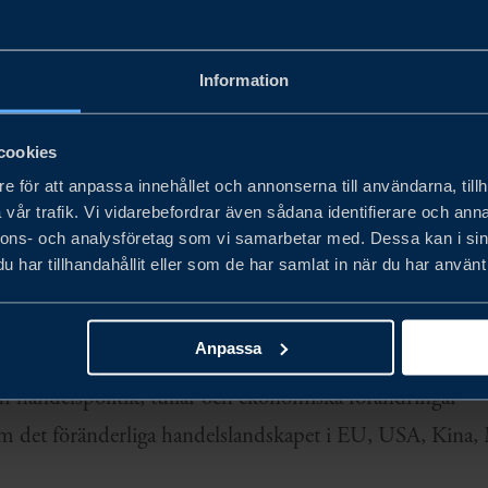
Information
SIGHTS
cookies
e för att anpassa innehållet och annonserna till användarna, tillh
i en föränderlig global miljö med GEO Insights - Busines
vår trafik. Vi vidarebefordrar även sådana identifierare och anna
nnons- och analysföretag som vi samarbetar med. Dessa kan i sin
politiska skiften och strategiska utvecklingar som påverk
har tillhandahållit eller som de har samlat in när du har använt 
U:
Anpassa
m handelspolitik, tullar och ekonomiska förändringar
 det föränderliga handelslandskapet i EU, USA, Kina, 