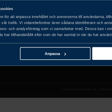
cookies
e för att anpassa innehållet och annonserna till användarna, tillh
vår trafik. Vi vidarebefordrar även sådana identifierare och anna
det privata
nnons- och analysföretag som vi samarbetar med. Dessa kan i sin
obala
har tillhandahållit eller som de har samlat in när du har använt 
h expandera
Anpassa
© BUSINESS SWEDEN. ALL RIGHTS