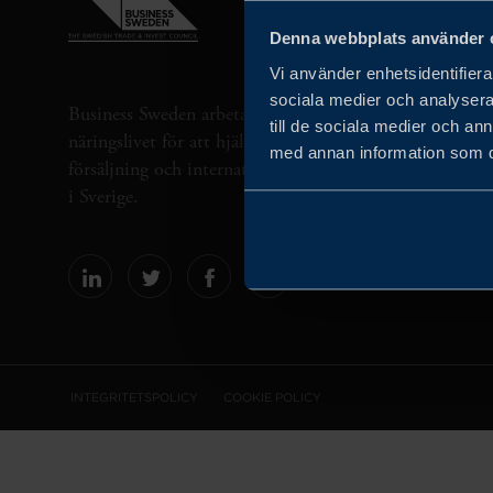
Denna webbplats använder 
Vi använder enhetsidentifierar
sociala medier och analysera 
Business Sweden arbetar på uppdrag av regeringen och 
till de sociala medier och a
näringslivet för att hjälpa svenska företag att öka sin gl
med annan information som du 
försäljning och internationella företag att investera oc
i Sverige.
INTEGRITETSPOLICY
COOKIE POLICY