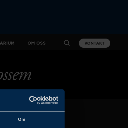
ARIUM
OM OSS
KONTAKT
ossem
Om