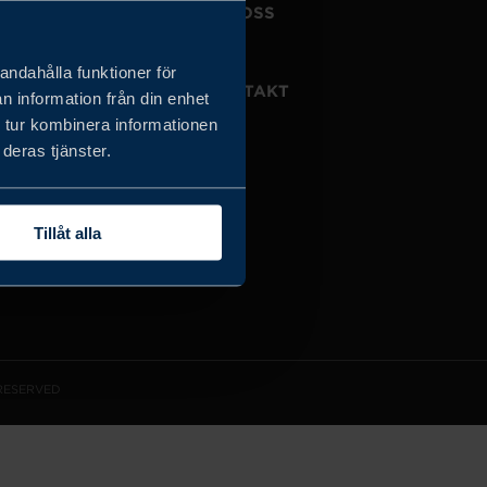
JOBBA HOS OSS
OM OSS
andahålla funktioner för
VISSELBLÅSARTJÄNST
KONTAKT
n information från din enhet
 tur kombinera informationen
deras tjänster.
Tillåt alla
 RESERVED