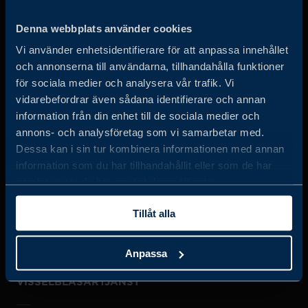
Business Sweden arbetar på uppdrag av regeringen och
Denna webbplats använder cookies
det privata näringslivet för att hjälpa svenska företag att
Vi använder enhetsidentifierare för att anpassa innehållet
öka sin globala försäljning och internationella företag att
och annonserna till användarna, tillhandahålla funktioner
investera och expandera i Sverige.
för sociala medier och analysera vår trafik. Vi
vidarebefordrar även sådana identifierare och annan
information från din enhet till de sociala medier och
annons- och analysföretag som vi samarbetar med.
Dessa kan i sin tur kombinera informationen med annan
information som du har tillhandahållit eller som de har
samlat in när du har använt deras tjänster.
JOBBA HOS OSS
Tillåt alla
OM OSS
Anpassa
VISSELBLÅSARTJÄNST