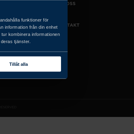
JOBBA HOS OSS
OM OSS
andahålla funktioner för
VISSELBLÅSARTJÄNST
KONTAKT
n information från din enhet
 tur kombinera informationen
deras tjänster.
Tillåt alla
 RESERVED