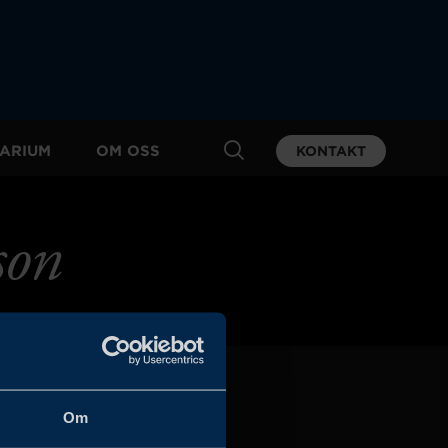
ARIUM
OM OSS
KONTAKT
son
Om