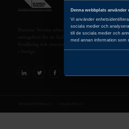
Denna webbplats använder 
Vi använder enhetsidentifierar
sociala medier och analysera 
Business Sweden arbetar på uppdrag av regeringen och 
till de sociala medier och a
näringslivet för att hjälpa svenska företag att öka sin gl
med annan information som du 
försäljning och internationella företag att investera oc
i Sverige.
INTEGRITETSPOLICY
COOKIE POLICY