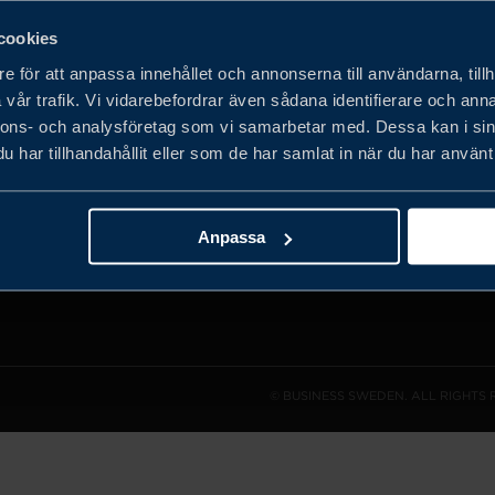
cookies
e för att anpassa innehållet och annonserna till användarna, tillh
vår trafik. Vi vidarebefordrar även sådana identifierare och anna
det privata
nnons- och analysföretag som vi samarbetar med. Dessa kan i sin
obala
har tillhandahållit eller som de har samlat in när du har använt 
h expandera
Anpassa
© BUSINESS SWEDEN. ALL RIGHTS