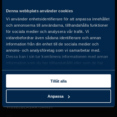
Business Sweden arbetar på uppdrag av regeringen och
Denna webbplats använder cookies
det privata näringslivet för att hjälpa svenska företag att
Vi använder enhetsidentifierare för att anpassa innehållet
öka sin globala försäljning och internationella företag att
och annonserna till användarna, tillhandahålla funktioner
investera och expandera i Sverige.
för sociala medier och analysera vår trafik. Vi
vidarebefordrar även sådana identifierare och annan
information från din enhet till de sociala medier och
annons- och analysföretag som vi samarbetar med.
Dessa kan i sin tur kombinera informationen med annan
information som du har tillhandahållit eller som de har
samlat in när du har använt deras tjänster.
JOBBA HOS OSS
Tillåt alla
OM OSS
Anpassa
VISSELBLÅSARTJÄNST