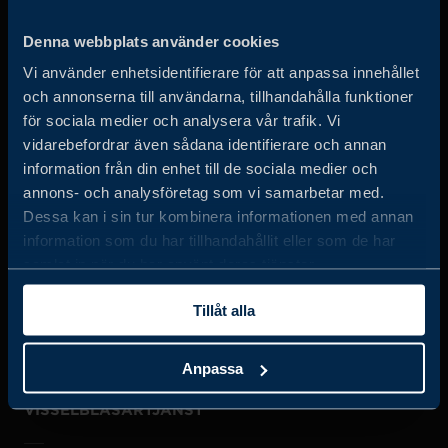
Business Sweden arbetar på uppdrag av regeringen och
Denna webbplats använder cookies
det privata näringslivet för att hjälpa svenska företag att
Vi använder enhetsidentifierare för att anpassa innehållet
öka sin globala försäljning och internationella företag att
och annonserna till användarna, tillhandahålla funktioner
investera och expandera i Sverige.
för sociala medier och analysera vår trafik. Vi
vidarebefordrar även sådana identifierare och annan
information från din enhet till de sociala medier och
annons- och analysföretag som vi samarbetar med.
Dessa kan i sin tur kombinera informationen med annan
information som du har tillhandahållit eller som de har
samlat in när du har använt deras tjänster.
JOBBA HOS OSS
Tillåt alla
OM OSS
Anpassa
VISSELBLÅSARTJÄNST