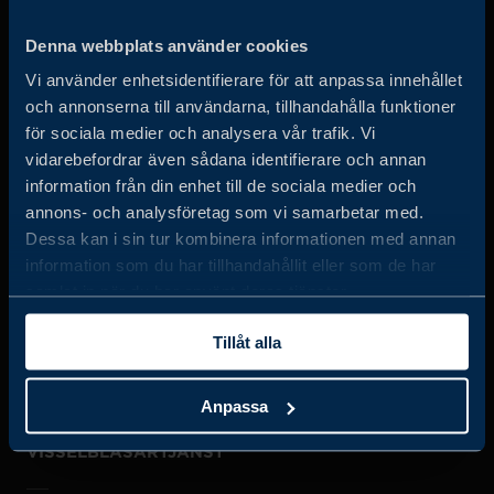
Business Sweden arbetar på uppdrag av regeringen och
Denna webbplats använder cookies
det privata näringslivet för att hjälpa svenska företag att
Vi använder enhetsidentifierare för att anpassa innehållet
öka sin globala försäljning och internationella företag att
och annonserna till användarna, tillhandahålla funktioner
investera och expandera i Sverige.
för sociala medier och analysera vår trafik. Vi
vidarebefordrar även sådana identifierare och annan
information från din enhet till de sociala medier och
annons- och analysföretag som vi samarbetar med.
Dessa kan i sin tur kombinera informationen med annan
information som du har tillhandahållit eller som de har
samlat in när du har använt deras tjänster.
JOBBA HOS OSS
Tillåt alla
OM OSS
Anpassa
VISSELBLÅSARTJÄNST