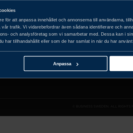
cookies
e för att anpassa innehållet och annonserna till användarna, tillh
vår trafik. Vi vidarebefordrar även sådana identifierare och anna
det privata
nnons- och analysföretag som vi samarbetar med. Dessa kan i sin
obala
har tillhandahållit eller som de har samlat in när du har använt 
h expandera
Anpassa
© BUSINESS SWEDEN. ALL RIGHTS