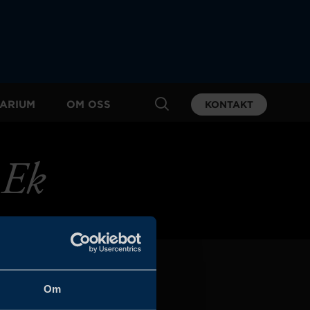
ARIUM
OM OSS
KONTAKT
 Ek
Om