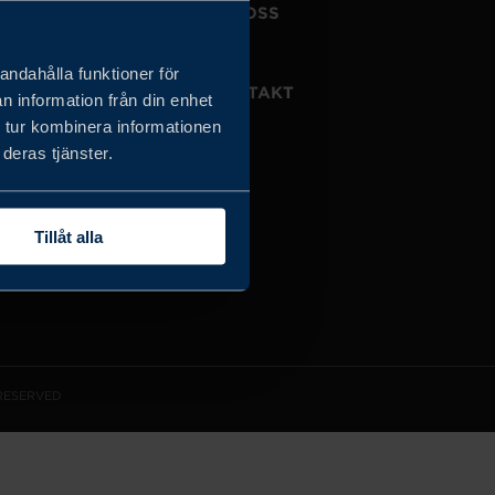
JOBBA HOS OSS
OM OSS
andahålla funktioner för
VISSELBLÅSARTJÄNST
KONTAKT
n information från din enhet
 tur kombinera informationen
deras tjänster.
Tillåt alla
 RESERVED