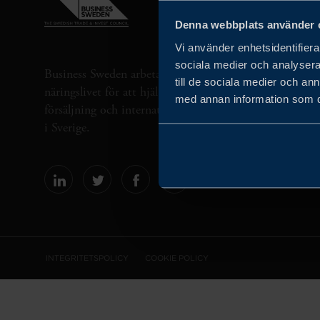
Denna webbplats använder 
Vi använder enhetsidentifierar
sociala medier och analysera 
Business Sweden arbetar på uppdrag av regeringen och 
till de sociala medier och a
näringslivet för att hjälpa svenska företag att öka sin gl
med annan information som du 
försäljning och internationella företag att investera oc
i Sverige.
INTEGRITETSPOLICY
COOKIE POLICY