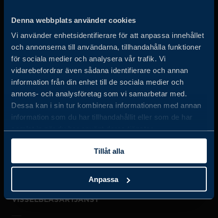
Business Sweden arbetar på uppdrag av regeringen och
Denna webbplats använder cookies
det privata näringslivet för att hjälpa svenska företag att
Vi använder enhetsidentifierare för att anpassa innehållet
öka sin globala försäljning och internationella företag att
och annonserna till användarna, tillhandahålla funktioner
investera och expandera i Sverige.
för sociala medier och analysera vår trafik. Vi
vidarebefordrar även sådana identifierare och annan
information från din enhet till de sociala medier och
annons- och analysföretag som vi samarbetar med.
Dessa kan i sin tur kombinera informationen med annan
information som du har tillhandahållit eller som de har
samlat in när du har använt deras tjänster.
JOBBA HOS OSS
Tillåt alla
OM OSS
Anpassa
VISSELBLÅSARTJÄNST