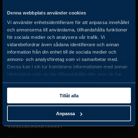
Business Sweden arbetar på uppdrag av regeringen och
Denna webbplats använder cookies
det privata näringslivet för att hjälpa svenska företag att
Vi använder enhetsidentifierare för att anpassa innehållet
öka sin globala försäljning och internationella företag att
och annonserna till användarna, tillhandahålla funktioner
investera och expandera i Sverige.
för sociala medier och analysera vår trafik. Vi
vidarebefordrar även sådana identifierare och annan
information från din enhet till de sociala medier och
annons- och analysföretag som vi samarbetar med.
Dessa kan i sin tur kombinera informationen med annan
information som du har tillhandahållit eller som de har
samlat in när du har använt deras tjänster.
JOBBA HOS OSS
Tillåt alla
OM OSS
Anpassa
VISSELBLÅSARTJÄNST