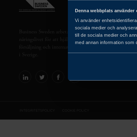
Denna webbplats använder 
Vi använder enhetsidentifierar
sociala medier och analysera 
Business Sweden arbetar på uppdrag av regeringen och 
till de sociala medier och a
näringslivet för att hjälpa svenska företag att öka sin gl
med annan information som du 
försäljning och internationella företag att investera oc
i Sverige.
INTEGRITETSPOLICY
COOKIE POLICY