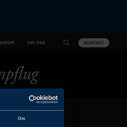
ARIUM
OM OSS
KONTAKT
npflug
Om