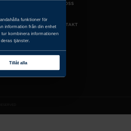
JOBBA HOS OSS
OM OSS
andahålla funktioner för
VISSELBLÅSARTJÄNST
KONTAKT
n information från din enhet
 tur kombinera informationen
deras tjänster.
Tillåt alla
 RESERVED