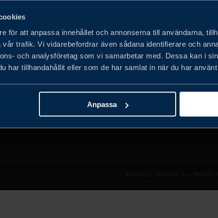
cookies
e för att anpassa innehållet och annonserna till användarna, tillh
vår trafik. Vi vidarebefordrar även sådana identifierare och anna
det privata
nnons- och analysföretag som vi samarbetar med. Dessa kan i sin
obala
har tillhandahållit eller som de har samlat in när du har använt 
h expandera
Anpassa
© BUSINESS SWEDEN. ALL RIGHTS