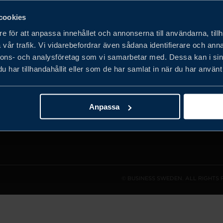
cookies
e för att anpassa innehållet och annonserna till användarna, tillh
vår trafik. Vi vidarebefordrar även sådana identifierare och anna
det privata
nnons- och analysföretag som vi samarbetar med. Dessa kan i sin
obala
har tillhandahållit eller som de har samlat in när du har använt 
h expandera
Anpassa
© BUSINESS SWEDEN. ALL RIGHTS