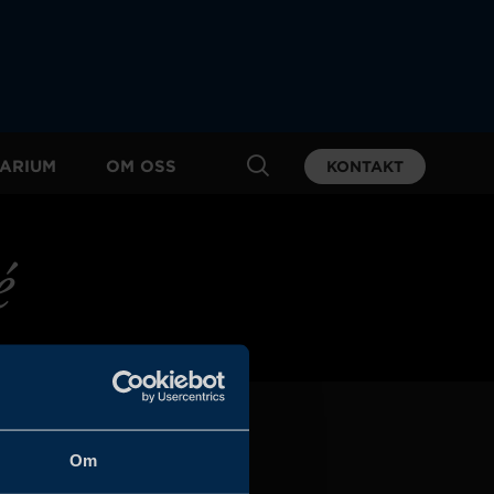
ARIUM
OM OSS
KONTAKT
é
Om