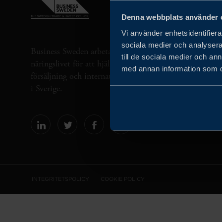
Denna webbplats använder 
Vi använder enhetsidentifierar
sociala medier och analysera 
Business Sweden arbetar på uppdrag av regeringen och 
till de sociala medier och a
näringslivet för att hjälpa svenska företag att öka sin gl
med annan information som du 
försäljning och internationella företag att investera oc
i Sverige.
INTEGRITETSPOLICY
COOKIE POLICY