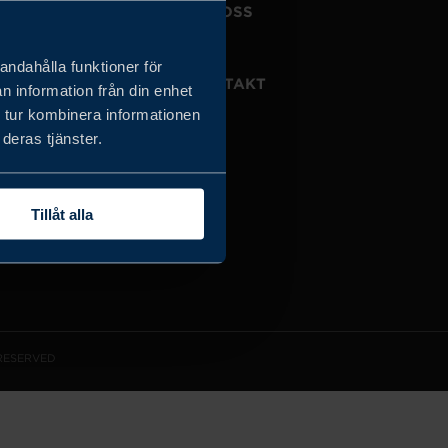
JOBBA HOS OSS
OM OSS
andahålla funktioner för
VISSELBLÅSARTJÄNST
KONTAKT
n information från din enhet
 tur kombinera informationen
deras tjänster.
Tillåt alla
 RESERVED