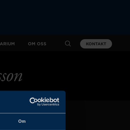
ARIUM
OM OSS
KONTAKT
sson
Om