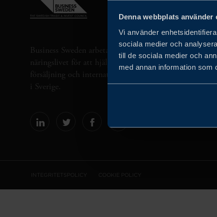
Denna webbplats använder 
Vi använder enhetsidentifierar
sociala medier och analysera 
Business Sweden arbetar på uppdrag av regeringen och 
till de sociala medier och a
näringslivet för att hjälpa svenska företag att öka sin gl
med annan information som du 
försäljning och internationella företag att investera oc
i Sverige.
INTEGRITETSPOLICY
COOKIE POLICY