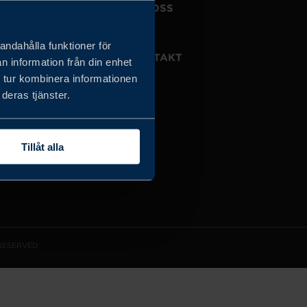
JOBBA HOS OSS
OM OSS
andahålla funktioner för
VISSELBLÅSARTJÄNST
KONTAKT
n information från din enhet
 tur kombinera informationen
deras tjänster.
Tillåt alla
 RESERVED