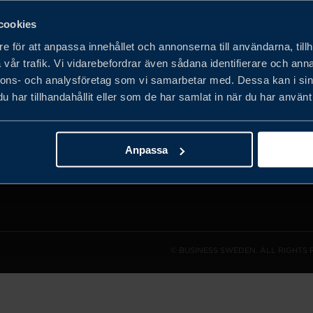
cookies
e för att anpassa innehållet och annonserna till användarna, tillh
vår trafik. Vi vidarebefordrar även sådana identifierare och anna
det privata
nnons- och analysföretag som vi samarbetar med. Dessa kan i sin
obala
har tillhandahållit eller som de har samlat in när du har använt 
h expandera
Anpassa
© BUSINESS SWEDEN. ALL RIGHTS