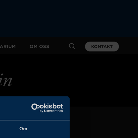
ARIUM
OM OSS
KONTAKT
in
Om