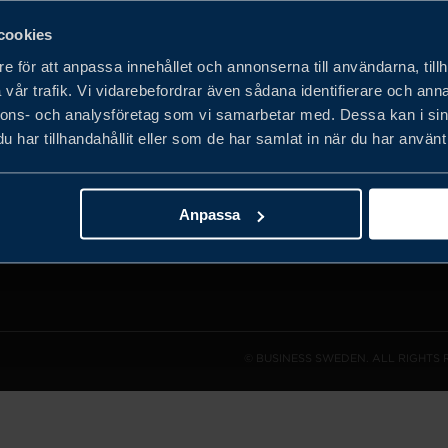
cookies
e för att anpassa innehållet och annonserna till användarna, tillh
vår trafik. Vi vidarebefordrar även sådana identifierare och anna
det privata
nnons- och analysföretag som vi samarbetar med. Dessa kan i sin
obala
har tillhandahållit eller som de har samlat in när du har använt 
h expandera
Anpassa
© BUSINESS SWEDEN. ALL RIGHTS