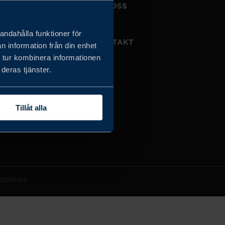
JOBBA HOS OSS
OM OSS
andahålla funktioner för
VISSELBLÅSARTJÄNST
KONTAKT
n information från din enhet
 tur kombinera informationen
deras tjänster.
Tillåt alla
 RESERVED