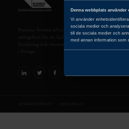
Denna webbplats använder 
Vi använder enhetsidentifierar
sociala medier och analysera 
Business Sweden arbetar på uppdrag av regeringen och 
till de sociala medier och a
näringslivet för att hjälpa svenska företag att öka sin gl
med annan information som du 
försäljning och internationella företag att investera oc
i Sverige.
INTEGRITETSPOLICY
COOKIE POLICY