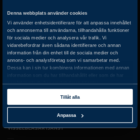
Business Sweden arbetar på uppdrag av regeringen och
Denna webbplats använder cookies
det privata näringslivet för att hjälpa svenska företag att
Vi använder enhetsidentifierare för att anpassa innehållet
öka sin globala försäljning och internationella företag att
och annonserna till användarna, tillhandahålla funktioner
investera och expandera i Sverige.
för sociala medier och analysera vår trafik. Vi
vidarebefordrar även sådana identifierare och annan
information från din enhet till de sociala medier och
annons- och analysföretag som vi samarbetar med.
Dessa kan i sin tur kombinera informationen med annan
information som du har tillhandahållit eller som de har
samlat in när du har använt deras tjänster.
JOBBA HOS OSS
Tillåt alla
OM OSS
Anpassa
VISSELBLÅSARTJÄNST