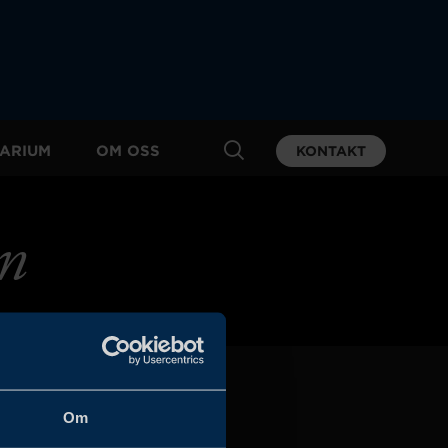
ARIUM
OM OSS
KONTAKT
on
Om