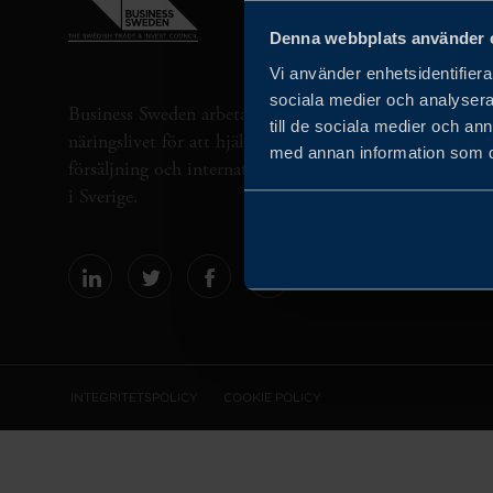
Denna webbplats använder 
Vi använder enhetsidentifierar
sociala medier och analysera 
Business Sweden arbetar på uppdrag av regeringen och 
till de sociala medier och a
näringslivet för att hjälpa svenska företag att öka sin gl
med annan information som du 
försäljning och internationella företag att investera oc
i Sverige.
INTEGRITETSPOLICY
COOKIE POLICY