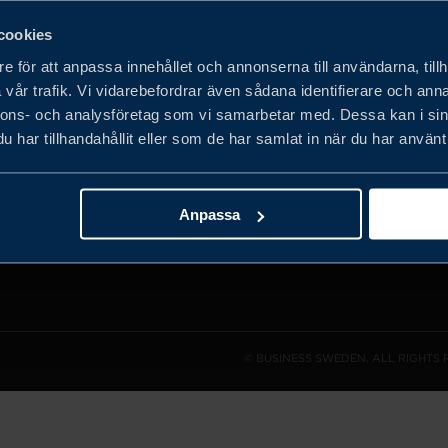
cookies
e för att anpassa innehållet och annonserna till användarna, tillh
vår trafik. Vi vidarebefordrar även sådana identifierare och anna
det privata
nnons- och analysföretag som vi samarbetar med. Dessa kan i sin
obala
har tillhandahållit eller som de har samlat in när du har använt 
h expandera
Anpassa
© BUSINESS SWEDEN. ALL RIGHTS