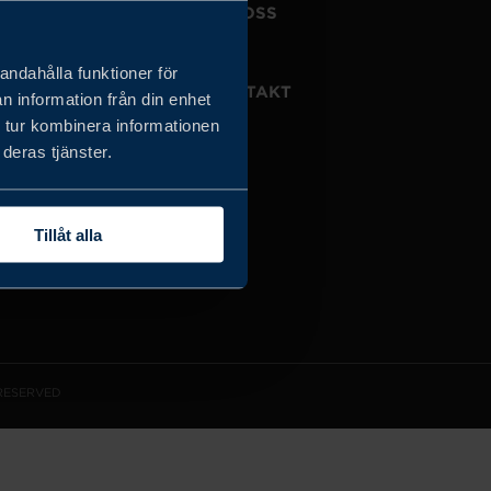
JOBBA HOS OSS
OM OSS
andahålla funktioner för
VISSELBLÅSARTJÄNST
KONTAKT
n information från din enhet
 tur kombinera informationen
deras tjänster.
Tillåt alla
 RESERVED