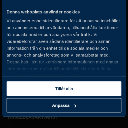
Business Sweden arbetar på uppdrag av regeringen och
Denna webbplats använder cookies
det privata näringslivet för att hjälpa svenska företag att
Vi använder enhetsidentifierare för att anpassa innehållet
öka sin globala försäljning och internationella företag att
och annonserna till användarna, tillhandahålla funktioner
investera och expandera i Sverige.
för sociala medier och analysera vår trafik. Vi
vidarebefordrar även sådana identifierare och annan
information från din enhet till de sociala medier och
annons- och analysföretag som vi samarbetar med.
Dessa kan i sin tur kombinera informationen med annan
information som du har tillhandahållit eller som de har
samlat in när du har använt deras tjänster.
JOBBA HOS OSS
Tillåt alla
OM OSS
Anpassa
VISSELBLÅSARTJÄNST